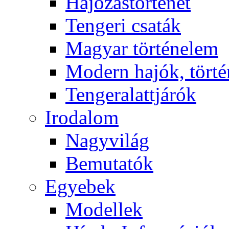
Hajózástörténet
Tengeri csaták
Magyar történelem
Modern hajók, törté
Tengeralattjárók
Irodalom
Nagyvilág
Bemutatók
Egyebek
Modellek