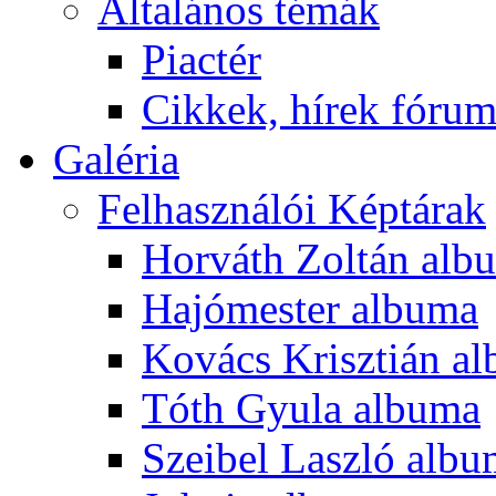
Általános témák
Piactér
Cikkek, hírek fóru
Galéria
Felhasználói Képtárak
Horváth Zoltán alb
Hajómester albuma
Kovács Krisztián a
Tóth Gyula albuma
Szeibel Laszló alb