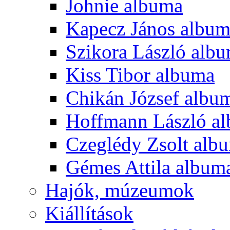
Johnie albuma
Kapecz János albu
Szikora László alb
Kiss Tibor albuma
Chikán József albu
Hoffmann László a
Czeglédy Zsolt alb
Gémes Attila album
Hajók, múzeumok
Kiállítások