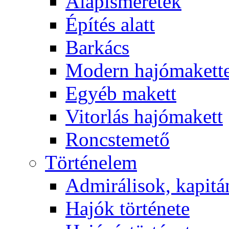
Alapismeretek
Építés alatt
Barkács
Modern hajómakett
Egyéb makett
Vitorlás hajómakett
Roncstemető
Történelem
Admirálisok, kapit
Hajók története