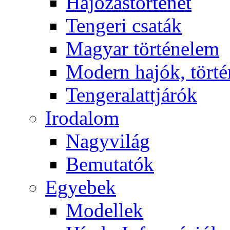
Hajózástörténet
Tengeri csaták
Magyar történelem
Modern hajók, törté
Tengeralattjárók
Irodalom
Nagyvilág
Bemutatók
Egyebek
Modellek