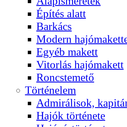
Alapismeretek
Építés alatt
Barkács
Modern hajómakett
Egyéb makett
Vitorlás hajómakett
Roncstemető
Történelem
Admirálisok, kapit
Hajók története