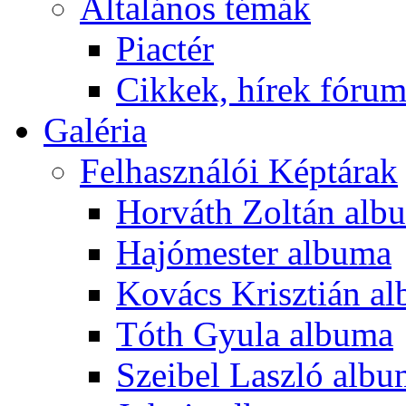
Általános témák
Piactér
Cikkek, hírek fóru
Galéria
Felhasználói Képtárak
Horváth Zoltán alb
Hajómester albuma
Kovács Krisztián a
Tóth Gyula albuma
Szeibel Laszló alb