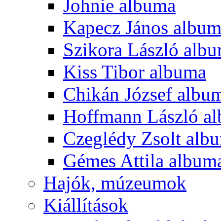
Johnie albuma
Kapecz János albu
Szikora László alb
Kiss Tibor albuma
Chikán József albu
Hoffmann László a
Czeglédy Zsolt alb
Gémes Attila album
Hajók, múzeumok
Kiállítások