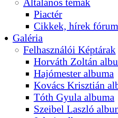
Általános témák
Piactér
Cikkek, hírek fóru
Galéria
Felhasználói Képtárak
Horváth Zoltán alb
Hajómester albuma
Kovács Krisztián a
Tóth Gyula albuma
Szeibel Laszló alb