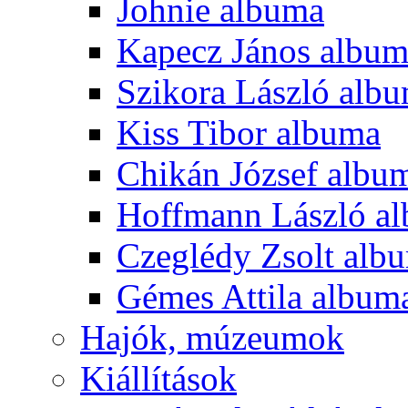
Johnie albuma
Kapecz János albu
Szikora László alb
Kiss Tibor albuma
Chikán József albu
Hoffmann László a
Czeglédy Zsolt alb
Gémes Attila album
Hajók, múzeumok
Kiállítások