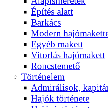
Alapismeretek
Építés alatt
Barkács
Modern hajómakett
Egyéb makett
Vitorlás hajómakett
Roncstemető
Történelem
Admirálisok, kapit
Hajók története