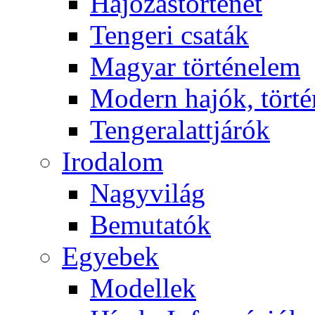
Hajózástörténet
Tengeri csaták
Magyar történelem
Modern hajók, törté
Tengeralattjárók
Irodalom
Nagyvilág
Bemutatók
Egyebek
Modellek