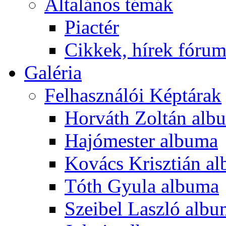
Általános témák
Piactér
Cikkek, hírek fóru
Galéria
Felhasználói Képtárak
Horváth Zoltán alb
Hajómester albuma
Kovács Krisztián a
Tóth Gyula albuma
Szeibel Laszló alb