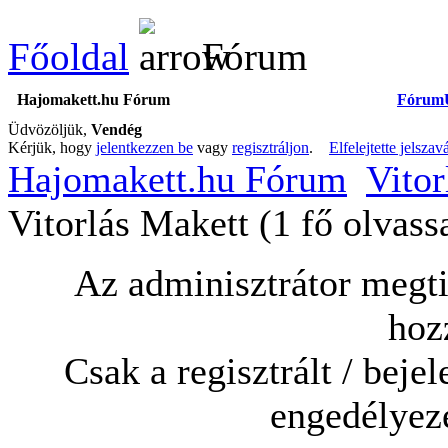
Főoldal
Fórum
Hajomakett.hu Fórum
Fórum
Üdvözöljük,
Vendég
Kérjük, hogy
jelentkezzen be
vagy
regisztráljon
.
Elfelejtette jelszav
Hajomakett.hu Fórum
Vitor
Vitorlás Makett (1 fő olvass
Az adminisztrátor megtil
hoz
Csak a regisztrált / beje
engedélyeze