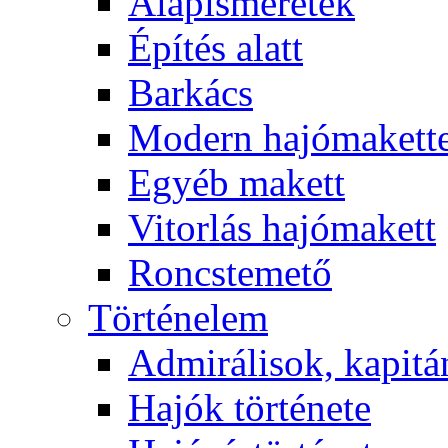
Alapismeretek
Építés alatt
Barkács
Modern hajómakett
Egyéb makett
Vitorlás hajómakett
Roncstemető
Történelem
Admirálisok, kapit
Hajók története