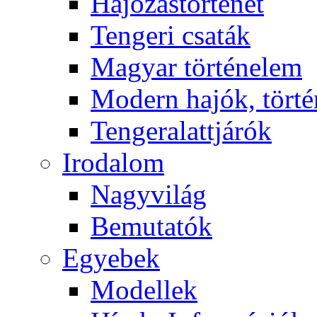
Hajózástörténet
Tengeri csaták
Magyar történelem
Modern hajók, törté
Tengeralattjárók
Irodalom
Nagyvilág
Bemutatók
Egyebek
Modellek