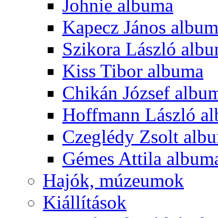
Johnie albuma
Kapecz János albu
Szikora László alb
Kiss Tibor albuma
Chikán József albu
Hoffmann László a
Czeglédy Zsolt alb
Gémes Attila album
Hajók, múzeumok
Kiállítások