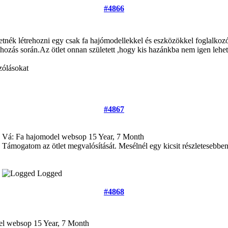
#4866
etnék létrehozni egy csak fa hajómodellekkel és eszközökkel foglalkozó 
ehozás során.Az ötlet onnan született ,hogy kis hazánkba nem igen lehet
zólásokat
#4867
Vá: Fa hajomodel websop
15 Year, 7 Month
Támogatom az ötlet megvalósítását. Mesélnél egy kicsit részletesebben
Logged
#4868
el websop
15 Year, 7 Month