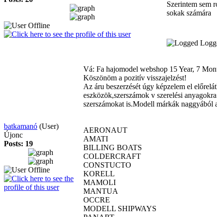
Szerintem sem ro
sokak számára
Logg
Vá: Fa hajomodel webshop
15 Year, 7 Mon
Köszönöm a pozitív visszajelzést!
Az áru beszerzését úgy képzelem el előrelá
eszközök,szerszámok v szerelési anyagokra 
szerszámokat is.Modell márkák naggyából 
batkamanó
(User)
AERONAUT
Újonc
AMATI
Posts: 19
BILLING BOATS
COLDERCRAFT
CONSTUCTO
KORELL
MAMOLI
MANTUA
OCCRE
MODELL SHIPWAYS