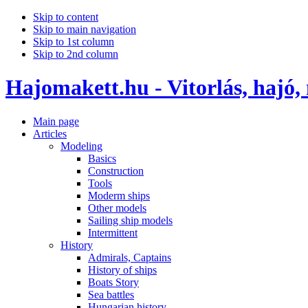
Skip to content
Skip to main navigation
Skip to 1st column
Skip to 2nd column
Hajomakett.hu - Vitorlás, hajó,
Main page
Articles
Modeling
Basics
Construction
Tools
Moderm ships
Other models
Sailing ship models
Intermittent
History
Admirals, Captains
History of ships
Boats Story
Sea battles
Hungarian history