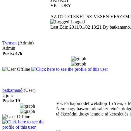
PANART
VICTORY
AZ ÖTLETEKET SZIVESEN VESZEM
Logged
Last Edit: 2011/01/02 13:21 By batkamanó.
Tyrman
(Admin)
Admin
Posts: 476
batkamanó
(User)
Újonc
Posts: 19
Vá: Fa hajomodel webshop
15 Year, 7 
Nem nagy haszonkulcsal szeretnék dolgo
tájékozódni ,hogy lenne e rá kereslet és