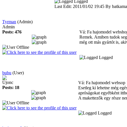
Logged
Last Edit: 2011/01/02 19:45 By batkama
Tyrman
(Admin)
Admin
Posts: 476
Vá: Fa hajomodel websh
Remek. Amiben tudok segíte
még ott más gyártót is, ak
Logged
bubu
(User)
Újonc
Vá: Fa hajomodel websop
Posts: 18
Esetleg ki lehetne még egés
apróságokat egyébként ittho
A makettezők egy része nem
Logged