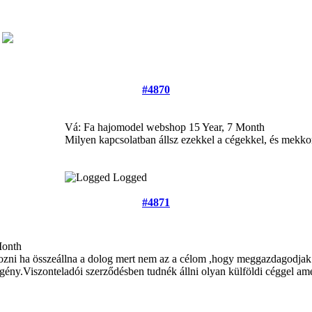
!
#4870
Vá: Fa hajomodel webshop
15 Year, 7 Month
Milyen kapcsolatban állsz ezekkel a cégekkel, és mekko
Logged
#4871
Month
zni ha összeállna a dolog mert nem az a célom ,hogy meggazdagodjak b
 igény.Viszonteladói szerződésben tudnék állni olyan külföldi céggel a