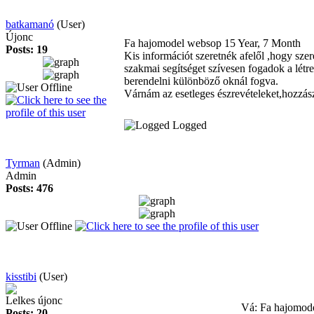
batkamanó
(User)
Újonc
Fa hajomodel websop
15 Year, 7 Month
Posts: 19
Kis információt szeretnék afelől ,hogy szer
szakmai segítséget szívesen fogadok a létr
berendelni különböző oknál fogva.
Várnám az esetleges észrevételeket,hozzás
Logged
Tyrman
(Admin)
Admin
Posts: 476
kisstibi
(User)
Lelkes újonc
Vá: Fa hajomod
Posts: 20