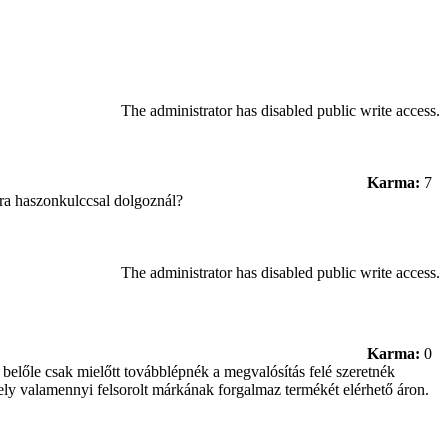
The administrator has disabled public write access.
Karma:
7
ra haszonkulccsal dolgoznál?
The administrator has disabled public write access.
Karma:
0
előle csak mielőtt továbblépnék a megvalósítás felé szeretnék
mely valamennyi felsorolt márkának forgalmaz termékét elérhető áron.