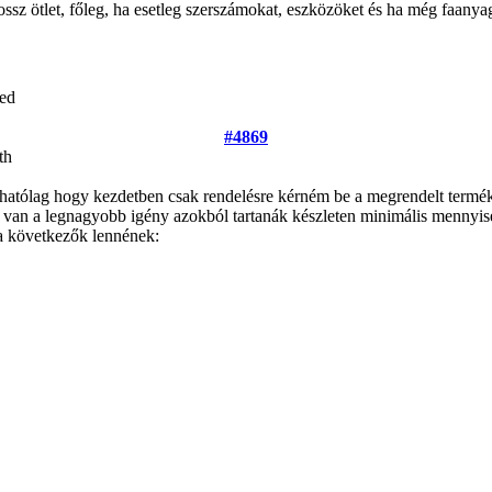
ssz ötlet, főleg, ha esetleg szerszámokat, eszközöket és ha még faanya
ed
#4869
th
thatólag hogy kezdetben csak rendelésre kérném be a megrendelt termék
van a legnagyobb igény azokból tartanák készleten minimális mennyisé
a következők lennének: