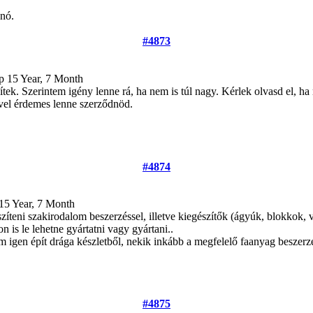
nó.
#4873
op
15 Year, 7 Month
k. Szerintem igény lenne rá, ha nem is túl nagy. Kérlek olvasd el, ha 
ivel érdemes lenne szerződnöd.
#4874
15 Year, 7 Month
zíteni szakirodalom beszerzéssel, illetve kiegészítők (ágyúk, blokkok, va
n is le lehetne gyártatni vagy gyártani..
 igen épít drága készletből, nekik inkább a megfelelő faanyag beszerz
#4875