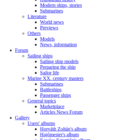
Modern ships, stories
Submarines
Literature
World news
Previews
Others
Models
News, information
Forum
Sailing ships
Sailing ship models
Preparing the ship
Sailor life
Marine XX. century masters
Submarines
Battleships
Passenger ships
General topics
Marketplace
Articles News Forum
Gallery
Users' albums
Horváth Zoltán's album
Hajómester's album