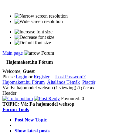
Main page
Forum
Hajomakett.hu Fórum
Welcome,
Guest
Please
Login
or
Register
.
Lost Password?
Hajomakett.hu Fórum
Általános Témák
Piactér
Vá: Fa hajomodel websop (1 viewing)
(1) Guests
Header
Favoured: 0
TOPIC:
Vá: Fa hajomodel websop
Forum Tools
Post New Topic
Show latest posts