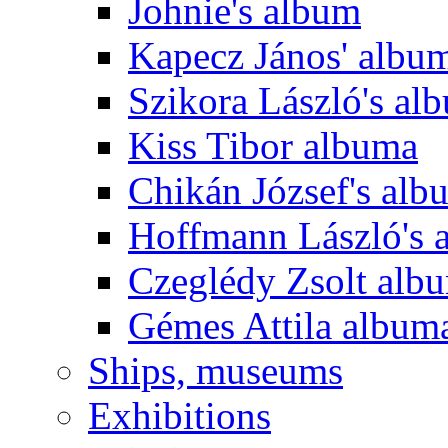
Johnie's album
Kapecz János' albu
Szikora László's al
Kiss Tibor albuma
Chikán József's alb
Hoffmann László's 
Czeglédy Zsolt alb
Gémes Attila album
Ships, museums
Exhibitions