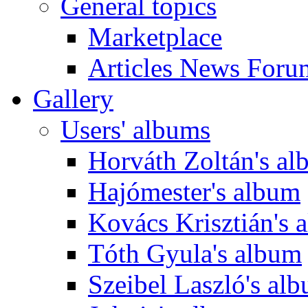
General topics
Marketplace
Articles News Foru
Gallery
Users' albums
Horváth Zoltán's a
Hajómester's album
Kovács Krisztián's 
Tóth Gyula's album
Szeibel Laszló's al