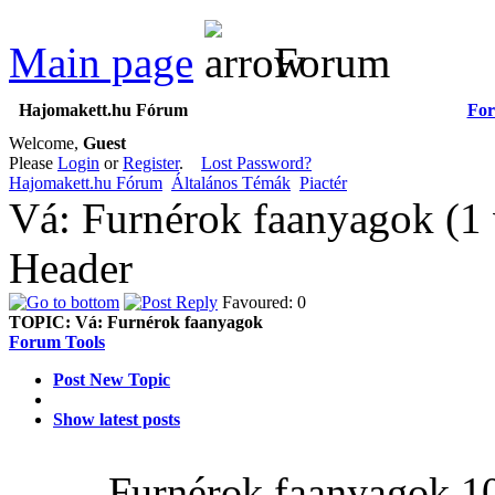
Main page
Forum
Hajomakett.hu Fórum
Fo
Welcome,
Guest
Please
Login
or
Register
.
Lost Password?
Hajomakett.hu Fórum
Általános Témák
Piactér
Vá: Furnérok faanyagok (1
Header
Favoured: 0
TOPIC:
Vá: Furnérok faanyagok
Forum Tools
Post New Topic
Show latest posts
Furnérok faanyagok
1