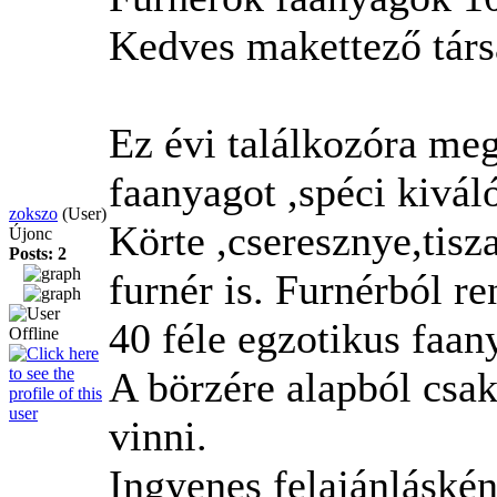
Kedves makettező társ
Ez évi találkozóra meg
faanyagot ,spéci kivál
zokszo
(User)
Körte ,cseresznye,tisz
Újonc
Posts: 2
furnér is. Furnérból r
40 féle egzotikus faan
A börzére alapból csa
vinni.
Ingyenes felajánláské