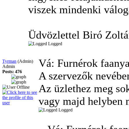
viszek mindenki válog
Üdvözlettel Biró Zoltá
Logged
Vá: Furnérok faan
Tyrman
(Admin)
Admin
Posts: 476
A szervezők nevében
Az üzlethez meg sok 
vagy majd helyben 
Logged