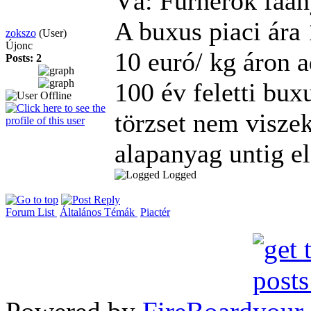
Vá: Furnérok faa
A buxus piaci ára 
zokszo
(User)
Újonc
10 euró/ kg áron 
Posts: 2
100 év feletti bux
törzset nem visze
alapanyag untig el
Logged
Forum List
Általános Témák
Piactér