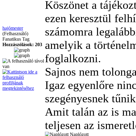
Köszönet a tájékozt
ezen keresztül felh
számomra legalábbi
hajómester
(Felhasználó)
Fanatikus Tag
amelyik a történel
Hozzászólások: 203
foglalkozni.
Sajnos nem tolonga
Igaz egyenlőre ninc
szegényesnek tűnik
Amit talán az is ma
teljesen az ismere
Naplózott