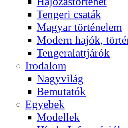
Hajózástörténet
Tengeri csaták
Magyar történelem
Modern hajók, törté
Tengeralattjárók
Irodalom
Nagyvilág
Bemutatók
Egyebek
Modellek