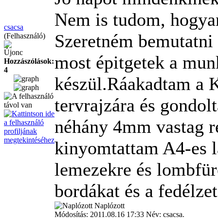
Nem is tudom, hogya
csacsa
Szeretném bemutatni 
(Felhasználó)
Újonc
most épitgetek a mun
Hozzászólások:
4
készül.Ráakadtam a 
tervrajzára és gondo
néhány 4mm vastag rét
kinyomtattam A4-es l
lemezekre és lombfüré
bordákat és a fedélzet
Naplózott
Módosítás: 2011.08.16 17:33 Név: csacsa.