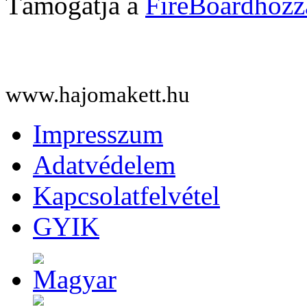
Támogatja a
FireBoard
www.hajomakett.hu
Impresszum
Adatvédelem
Kapcsolatfelvétel
GYIK