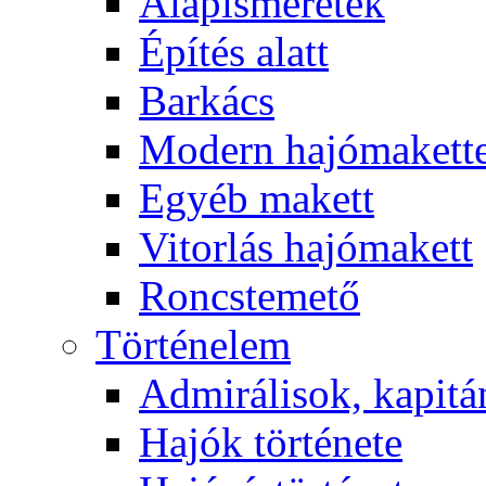
Alapismeretek
Építés alatt
Barkács
Modern hajómakett
Egyéb makett
Vitorlás hajómakett
Roncstemető
Történelem
Admirálisok, kapit
Hajók története