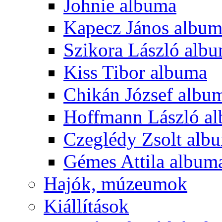
Johnie albuma
Kapecz János albu
Szikora László alb
Kiss Tibor albuma
Chikán József albu
Hoffmann László a
Czeglédy Zsolt alb
Gémes Attila album
Hajók, múzeumok
Kiállítások