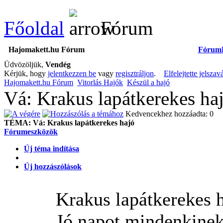
Főoldal
Fórum
Hajomakett.hu Fórum
Fórum
Üdvözöljük,
Vendég
Kérjük, hogy
jelentkezzen be
vagy
regisztráljon
.
Elfelejtette jelszav
Hajomakett.hu Fórum
Vitorlás Hajók
Készül a hajó
Vá: Krakus lapátkerekes haj
Kedvencekhez hozzáadta: 0
TÉMA:
Vá: Krakus lapátkerekes hajó
Fórumeszközök
Új téma indítása
Új hozzászólások
Krakus lapátkerekes 
Jó napot mindenkinek