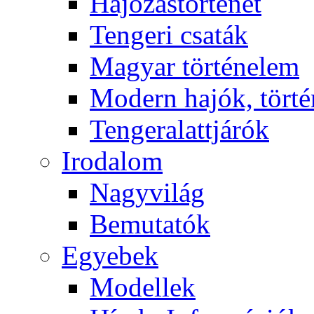
Hajózástörténet
Tengeri csaták
Magyar történelem
Modern hajók, törté
Tengeralattjárók
Irodalom
Nagyvilág
Bemutatók
Egyebek
Modellek