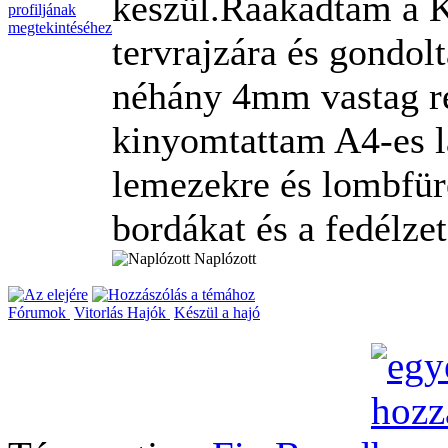
készül.Ráakadtam a 
tervrajzára és gondo
néhány 4mm vastag rét
kinyomtattam A4-es l
lemezekre és lombfüré
bordákat és a fedélzet
Naplózott
Fórumok
Vitorlás Hajók
Készül a hajó