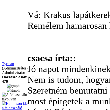
Vá: Krakus lapátkere
Remélem hamarosan l
csacsa írta::
Tyrman
Jó napot mindenkinek
(Adminisztrátor)
Adminisztrátor
Nem is tudom, hogya
Hozzászólások:
476
Szeretném bemutatni 
most épitgetek a mun