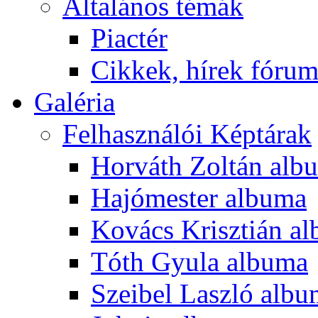
Általános témák
Piactér
Cikkek, hírek fóru
Galéria
Felhasználói Képtárak
Horváth Zoltán alb
Hajómester albuma
Kovács Krisztián a
Tóth Gyula albuma
Szeibel Laszló alb