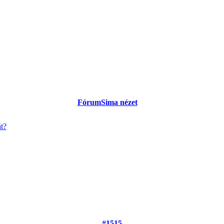
Fórum
Sima nézet
át?
#1515