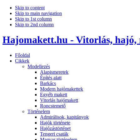
Skip to content
Skip to main navigation
Skip to 1st column
Skip to 2nd column
Hajomakett.hu - Vitorlás, hajó,
Főoldal
Cikkek
Modellezés
Alapismeretek
Építés alatt
Barkács
Modern hajómakettek
Egyéb makett
Vitorlás hajómakett
Roncstemető
Történelem
Admirálisok, kapitányok
Hajók története
Hajózástörténet
Tengeri csaták
Magyar történelem