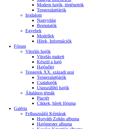
Modern hajók, történeteik
Tengeralattjárók
Irodalom
Nagyvilág
Bemutatók
Egyebek
Modellek
Hírek, Információk
Fórum
Vitorlás hajók
Vitorlás makett
Készül a hajó
Hajósélet
Tengerek XX. századi urai
Tengeralattjárók
Csatahajók
Utasszállító hajók
Általános témák
Piactér
Cikkek, hírek fóruma
Galéria
Felhasználói Képtárak
Horváth Zoltán albuma
Hajómester albuma