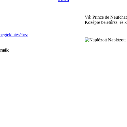
Vá: Prince de Neufcha
Középre belefúrsz, és 
Naplózott
émák