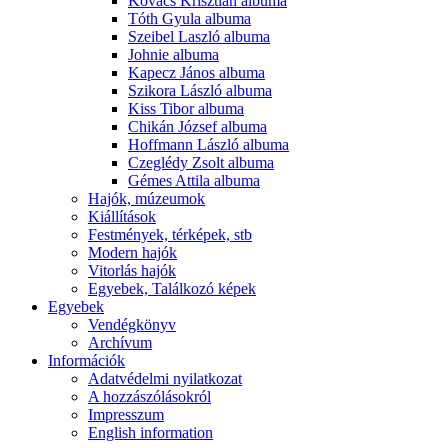
Kovács Krisztián albuma
Tóth Gyula albuma
Szeibel Laszló albuma
Johnie albuma
Kapecz János albuma
Szikora László albuma
Kiss Tibor albuma
Chikán József albuma
Hoffmann László albuma
Czeglédy Zsolt albuma
Gémes Attila albuma
Hajók, múzeumok
Kiállítások
Festmények, térképek, stb
Modern hajók
Vitorlás hajók
Egyebek, Találkozó képek
Egyebek
Vendégkönyv
Archívum
Információk
Adatvédelmi nyilatkozat
A hozzászólásokról
Impresszum
English information