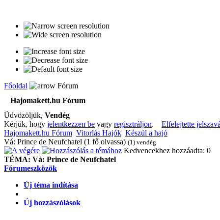
Főoldal
Fórum
Hajomakett.hu Fórum
Üdvözöljük,
Vendég
Kérjük, hogy
jelentkezzen be
vagy
regisztráljon
.
Elfelejtette jelszav
Hajomakett.hu Fórum
Vitorlás Hajók
Készül a hajó
Vá: Prince de Neufchatel (1 fő olvassa)
(1) vendég
Kedvencekhez hozzáadta: 0
TÉMA:
Vá: Prince de Neufchatel
Fórumeszközök
Új téma indítása
Új hozzászólások