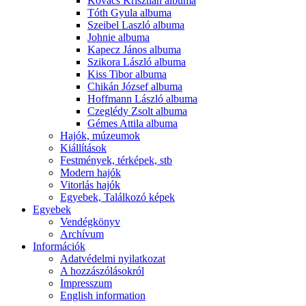
Kovács Krisztián albuma
Tóth Gyula albuma
Szeibel Laszló albuma
Johnie albuma
Kapecz János albuma
Szikora László albuma
Kiss Tibor albuma
Chikán József albuma
Hoffmann László albuma
Czeglédy Zsolt albuma
Gémes Attila albuma
Hajók, múzeumok
Kiállítások
Festmények, térképek, stb
Modern hajók
Vitorlás hajók
Egyebek, Találkozó képek
Egyebek
Vendégkönyv
Archívum
Információk
Adatvédelmi nyilatkozat
A hozzászólásokról
Impresszum
English information