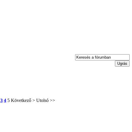
3
4
5
Következő >
Utolsó >>