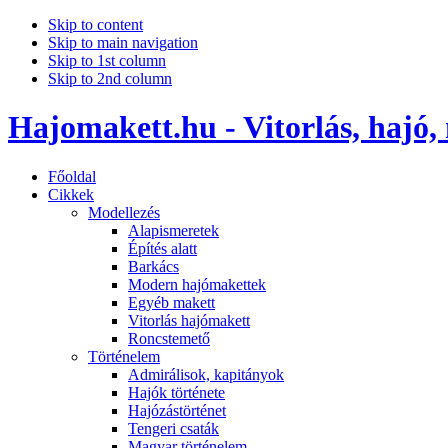
Skip to content
Skip to main navigation
Skip to 1st column
Skip to 2nd column
Hajomakett.hu - Vitorlás, hajó,
Főoldal
Cikkek
Modellezés
Alapismeretek
Építés alatt
Barkács
Modern hajómakettek
Egyéb makett
Vitorlás hajómakett
Roncstemető
Történelem
Admirálisok, kapitányok
Hajók története
Hajózástörténet
Tengeri csaták
Magyar történelem