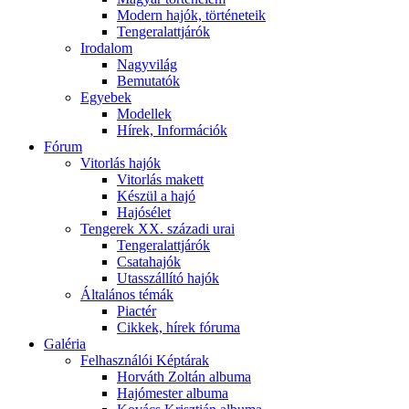
Modern hajók, történeteik
Tengeralattjárók
Irodalom
Nagyvilág
Bemutatók
Egyebek
Modellek
Hírek, Információk
Fórum
Vitorlás hajók
Vitorlás makett
Készül a hajó
Hajósélet
Tengerek XX. századi urai
Tengeralattjárók
Csatahajók
Utasszállító hajók
Általános témák
Piactér
Cikkek, hírek fóruma
Galéria
Felhasználói Képtárak
Horváth Zoltán albuma
Hajómester albuma