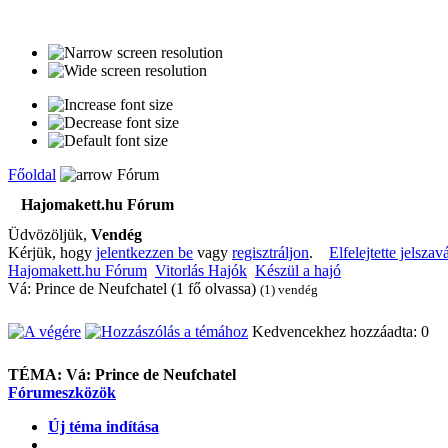
Főoldal
Fórum
Hajomakett.hu Fórum
Üdvözöljük,
Vendég
Kérjük, hogy
jelentkezzen be
vagy
regisztráljon
.
Elfelejtette jelszav
Hajomakett.hu Fórum
Vitorlás Hajók
Készül a hajó
Vá: Prince de Neufchatel (1 fő olvassa)
(1) vendég
Kedvencekhez hozzáadta: 0
TÉMA:
Vá: Prince de Neufchatel
Fórumeszközök
Új téma indítása