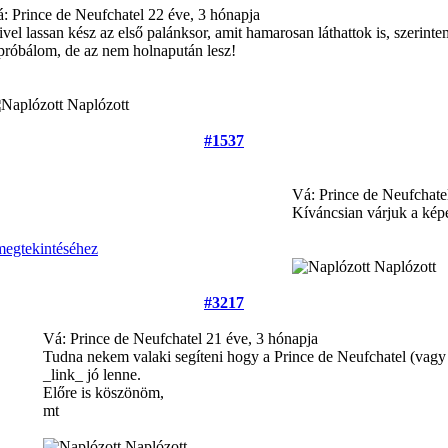
: Prince de Neufchatel
22 éve, 3 hónapja
vel lassan kész az első palánksor, amit hamarosan láthattok is, szerin
próbálom, de az nem holnapután lesz!
Naplózott
#1537
Vá: Prince de Neufchat
Kíváncsian várjuk a képe
Naplózott
#3217
Vá: Prince de Neufchatel
21 éve, 3 hónapja
Tudna nekem valaki segíteni hogy a Prince de Neufchatel (vagy 
_link_ jó lenne.
Előre is köszönöm,
mt
Naplózott