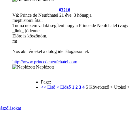
#3218
Vá: Prince de Neufchatel
21 éve, 3 hónapja
mephistomi írta::
Tudna nekem valaki segíteni hogy a Prince de Neufchatel (vagy 
_link_ jó lenne.
Előre is köszönöm,
mt
Nos akit érdekel a dolog ide látogasson el:
http://www.princedeneufchatel.com
Naplózott
Page:
<< Első
< Előző
1
2
3
4
5
Következő >
Utolsó 