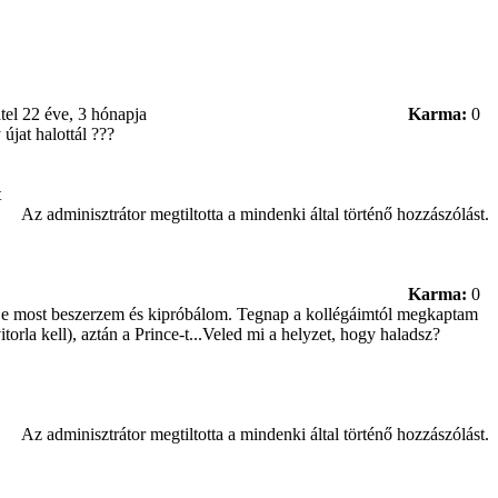
tel
22 éve, 3 hónapja
Karma:
0
jat halottál ???
t
Az adminisztrátor megtiltotta a mindenki által történő hozzászólást.
Karma:
0
l.De most beszerzem és kipróbálom. Tegnap a kollégáimtól megkaptam
orla kell), aztán a Prince-t...Veled mi a helyzet, hogy haladsz?
Az adminisztrátor megtiltotta a mindenki által történő hozzászólást.