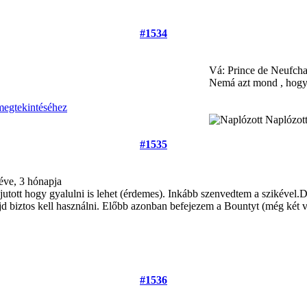
#1534
Vá: Prince de Neufcha
Nemá azt mond , hogy ú
Naplózot
#1535
éve, 3 hónapja
utott hogy gyalulni is lehet (érdemes). Inkább szenvedtem a szikéve
jd biztos kell használni. Előbb azonban befejezem a Bountyt (még két vit
#1536