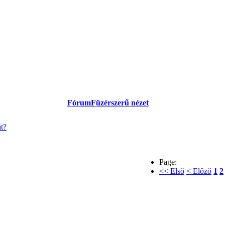
Fórum
Füzérszerű nézet
át?
Page:
<< Első
< Előző
1
2