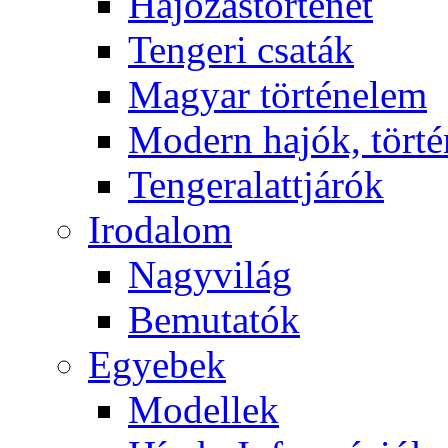
Hajózástörténet
Tengeri csaták
Magyar történelem
Modern hajók, törté
Tengeralattjárók
Irodalom
Nagyvilág
Bemutatók
Egyebek
Modellek