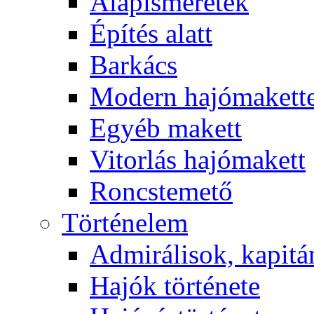
Alapismeretek
Építés alatt
Barkács
Modern hajómakett
Egyéb makett
Vitorlás hajómakett
Roncstemető
Történelem
Admirálisok, kapit
Hajók története