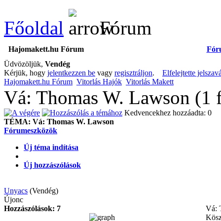
Főoldal
Fórum
Hajomakett.hu Fórum
Fór
Üdvözöljük,
Vendég
Kérjük, hogy
jelentkezzen be
vagy
regisztráljon
.
Elfelejtette jelszav
Hajomakett.hu Fórum
Vitorlás Hajók
Vitorlás Makett
Vá: Thomas W. Lawson (1 f
Kedvencekhez hozzáadta: 0
TÉMA:
Vá: Thomas W. Lawson
Fórumeszközök
Új téma indítása
Új hozzászólások
Unyacs
(Vendég)
Újonc
Hozzászólások: 7
Vá:
Kösz