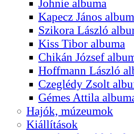
Johnie albuma
Kapecz János albu
Szikora László alb
Kiss Tibor albuma
Chikán József albu
Hoffmann László a
Czeglédy Zsolt alb
Gémes Attila album
Hajók, múzeumok
Kiállítások