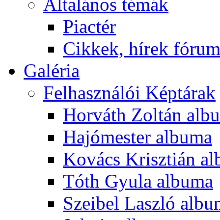
Általános témák
Piactér
Cikkek, hírek fóru
Galéria
Felhasználói Képtárak
Horváth Zoltán alb
Hajómester albuma
Kovács Krisztián a
Tóth Gyula albuma
Szeibel Laszló alb