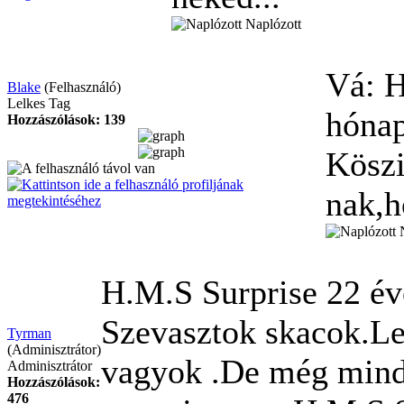
Naplózott
Vá: 
Blake
(Felhasználó)
Lelkes Tag
hónap
Hozzászólások: 139
Kösz
nak,h
H.M.S Surprise
22 év
Szevasztok skacok.Le
Tyrman
(Adminisztrátor)
vagyok
.De még mind
Adminisztrátor
Hozzászólások:
476