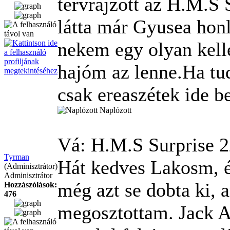
tervrajzott az H.M.S
látta már Gyusea honl
nekem egy olyan kell
hajóm az lenne.Ha tud
csak ereaszétek ide b
Naplózott
Vá: H.M.S Surprise
2
Tyrman
Hát kedves Lakosm, é
(Adminisztrátor)
Adminisztrátor
még azt se dobta ki, a
Hozzászólások:
476
megosztottam.
Jack A