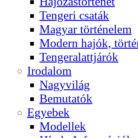
Hajózástörténet
Tengeri csaták
Magyar történelem
Modern hajók, törté
Tengeralattjárók
Irodalom
Nagyvilág
Bemutatók
Egyebek
Modellek