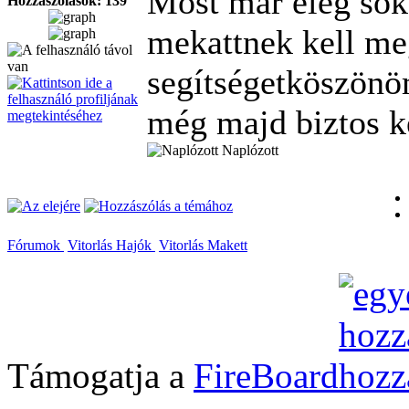
Most már elég sok 
Hozzászólások: 139
mekattnek kell meg
segítségetköszönö
még majd biztos k
Naplózott
Fórumok
Vitorlás Hajók
Vitorlás Makett
Támogatja a
FireBoard