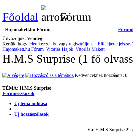
Főoldal
Fórum
Hajomakett.hu Fórum
Fórum
Üdvözöljük,
Vendég
Kérjük, hogy
jelentkezzen be
vagy
regisztráljon
.
Elfelejtette jelszav
Hajomakett.hu Fórum
Vitorlás Hajók
Vitorlás Makett
H.M.S Surprise (1 fő olvas
Kedvencekhez hozzáadta: 0
TÉMA:
H.M.S Surprise
Fórumeszközök
Új téma indítása
Új hozzászólások
Vá: H.M.S Surprise
22 