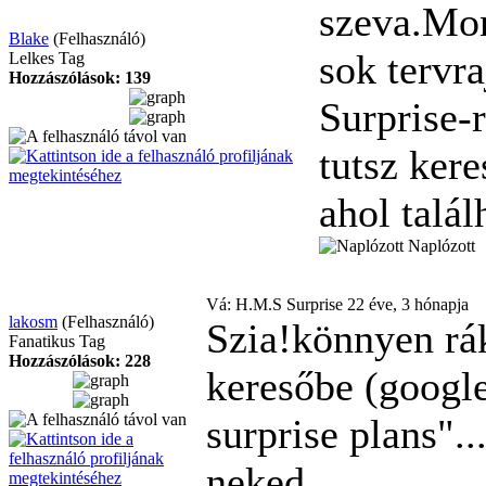
szeva.Mon
Blake
(Felhasználó)
sok tervr
Lelkes Tag
Hozzászólások: 139
Surprise-
tutsz ker
ahol talál
Naplózott
Vá: H.M.S Surprise
22 éve, 3 hónapja
lakosm
(Felhasználó)
Szia!könnyen rák
Fanatikus Tag
Hozzászólások: 228
keresőbe (google
surprise plans"..
neked...