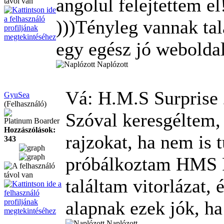
angolul felejtettem e
)))Tényleg vannak tal
egy egész jó weboldal
Naplózott
Vá: H.M.S Surprise
GyuSea
(Felhasználó)
Szóval keresgéltem, 
Platinum Boarder
Hozzászólások:
rajzokat, ha nem is t
343
próbálkoztam HMS R
találtam vitorlázat, 
alapnak ezek jók, ha
Naplózott