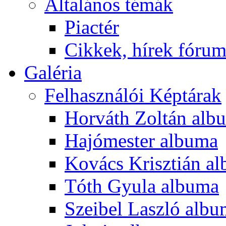
Általános témák
Piactér
Cikkek, hírek fóru
Galéria
Felhasználói Képtárak
Horváth Zoltán alb
Hajómester albuma
Kovács Krisztián a
Tóth Gyula albuma
Szeibel Laszló alb