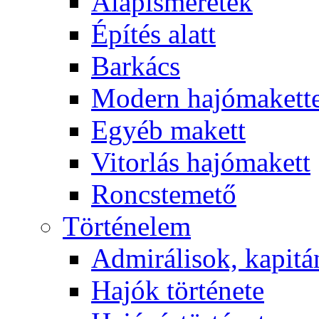
Alapismeretek
Építés alatt
Barkács
Modern hajómakett
Egyéb makett
Vitorlás hajómakett
Roncstemető
Történelem
Admirálisok, kapit
Hajók története