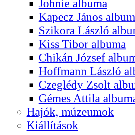
Johnie albuma
Kapecz János albu
Szikora László alb
Kiss Tibor albuma
Chikán József albu
Hoffmann László a
Czeglédy Zsolt alb
Gémes Attila album
Hajók, múzeumok
Kiállítások