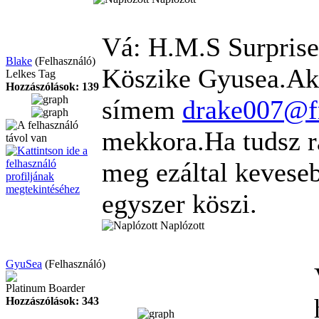
Vá: H.M.S Surpris
Blake
(Felhasználó)
Köszike Gyusea.Akk
Lelkes Tag
Hozzászólások: 139
símem
drake007@f
mekkora.Ha tudsz r
meg ezáltal keveseb
egyszer köszi.
Naplózott
GyuSea
(Felhasználó)
Platinum Boarder
Hozzászólások: 343