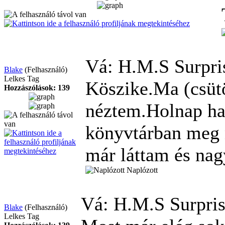
Vá: H.M.S Surpr
Blake
(Felhasználó)
Lelkes Tag
Köszike.Ma (csüt
Hozzászólások: 139
néztem.Holnap ha 
könyvtárban meg 
már láttam és nag
Naplózott
Vá: H.M.S Surpri
Blake
(Felhasználó)
Lelkes Tag