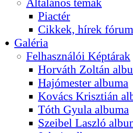
Általános témák
Piactér
Cikkek, hírek fóru
Galéria
Felhasználói Képtárak
Horváth Zoltán alb
Hajómester albuma
Kovács Krisztián a
Tóth Gyula albuma
Szeibel Laszló alb