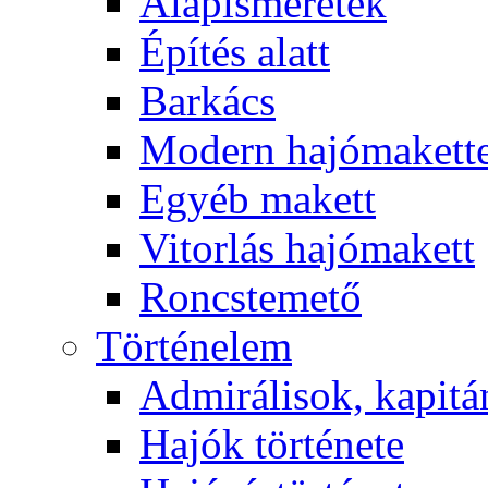
Alapismeretek
Építés alatt
Barkács
Modern hajómakett
Egyéb makett
Vitorlás hajómakett
Roncstemető
Történelem
Admirálisok, kapit
Hajók története