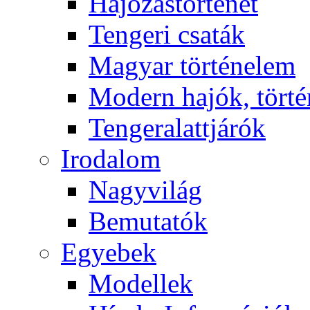
Hajózástörténet
Tengeri csaták
Magyar történelem
Modern hajók, törté
Tengeralattjárók
Irodalom
Nagyvilág
Bemutatók
Egyebek
Modellek