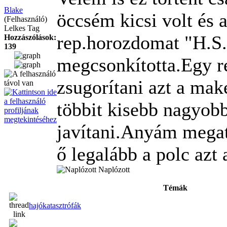
Blake
öccsém kicsi volt és 
(Felhasználó)
Lelkes Tag
rep.horozdomat "H.S
Hozzászólások:
139
megcsonkította.Egy re
zsugorítani azt a make
többit kisebb nagyobb 
javítani.Anyám megat
ő legalább a polc azt 
Naplózott
Témák
hajókatasztrófák