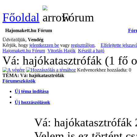
Főoldal
Fórum
Hajomakett.hu Fórum
Fór
Üdvözöljük,
Vendég
Kérjük, hogy
jelentkezzen be
vagy
regisztráljon
.
Elfelejtette jelszav
Hajomakett.hu Fórum
Vitorlás Hajók
Készül a hajó
Vá: hajókatasztrófák (1 fő 
Kedvencekhez hozzáadta: 0
TÉMA:
Vá: hajókatasztrófák
Fórumeszközök
Új téma indítása
Új hozzászólások
Vá: hajókatasztrófák
Velem is ez történt c