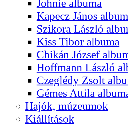
Johnie albuma
Kapecz János albu
Szikora László alb
Kiss Tibor albuma
Chikán József albu
Hoffmann László a
Czeglédy Zsolt alb
Gémes Attila album
Hajók, múzeumok
Kiállítások