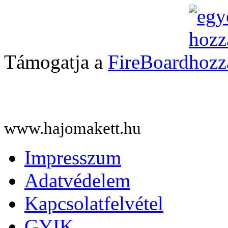
Támogatja a
FireBoard
www.hajomakett.hu
Impresszum
Adatvédelem
Kapcsolatfelvétel
GYIK