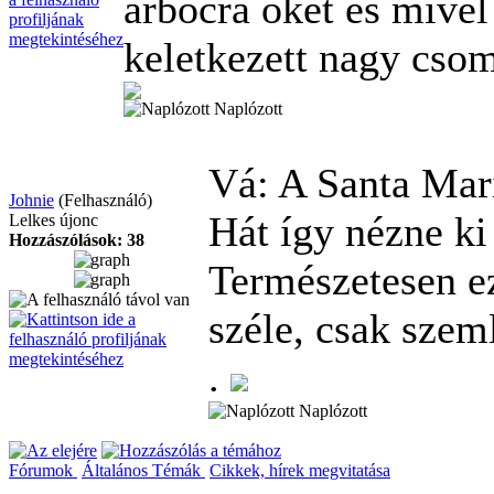
árbócra őket és mivel 
keletkezett nagy csom
Naplózott
Vá: A Santa Mar
Johnie
(Felhasználó)
Hát így nézne ki
Lelkes újonc
Hozzászólások: 38
Természetesen e
széle, csak szem
.
Naplózott
Fórumok
Általános Témák
Cikkek, hírek megvitatása