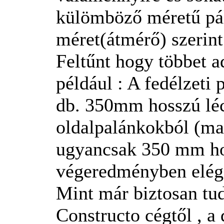
külömböző méretű pá
méret(átmérő) szerin
Feltűnt hogy többet a
például : A fedélzeti 
db. 350mm hosszú léc
oldalpalánkokból (mah
ugyancsak 350 mm hos
végeredményben elége
Mint már biztosan tud
Constructo cégtől , a