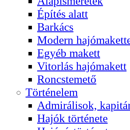
Alapismeretek
Építés alatt
Barkács
Modern hajómakett
Egyéb makett
Vitorlás hajómakett
Roncstemető
Történelem
Admirálisok, kapit
Hajók története