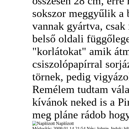
összesen 28 cm, erre 
sokszor meggyűlik a b
vannak gyártva, csak m
belső oldali függőlege
"korlátokat" amik át
csiszolópapírral sorj
törnek, pedig vigyá
Remélem tudtam válas
kívánok neked is a Pi
meg pláne rádob hogy
Naplózott
Módosítás: 2009.01.14 21:54 Név: Johnie. Indok: hi