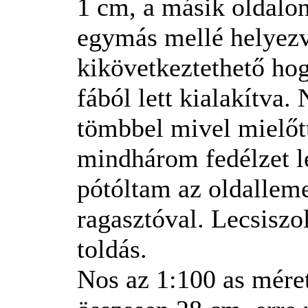
1 cm, a másik oldalon
egymás mellé helyezv
kikövetkeztethető hog
fából lett kialakítva
tömbbel mivel mielőtt
mindhárom fedélzet l
pótóltam az oldalleme
ragasztóval. Lecsiszo
toldás.
Nos az 1:100 as méret