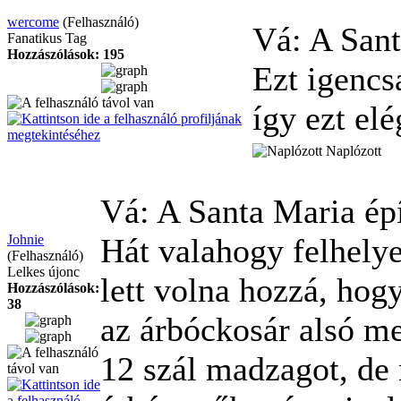
wercome
(Felhasználó)
Vá: A Sant
Fanatikus Tag
Hozzászólások: 195
Ezt igencs
így ezt el
Naplózott
Vá: A Santa Maria ép
Johnie
Hát valahogy felhelye
(Felhasználó)
Lelkes újonc
lett volna hozzá, hog
Hozzászólások:
38
az árbóckosár alsó mer
12 szál madzagot, de 