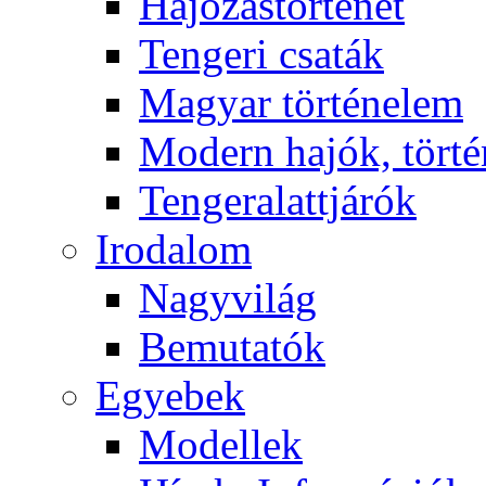
Hajózástörténet
Tengeri csaták
Magyar történelem
Modern hajók, törté
Tengeralattjárók
Irodalom
Nagyvilág
Bemutatók
Egyebek
Modellek