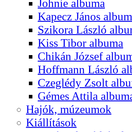
Johnie albuma
Kapecz János albu
Szikora László alb
Kiss Tibor albuma
Chikán József albu
Hoffmann László a
Czeglédy Zsolt alb
Gémes Attila album
Hajók, múzeumok
Kiállítások