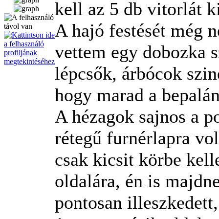
kell az 5 db vitorlát 
A hajó festését még 
vettem egy dobozka sz
lépcsők, árbócok szin
hogy marad a bepalán
A hézagok sajnos a po
rétegű furnérlapra vo
csak kicsit körbe kell
oldalára, én is majdn
pontosan illeszkedett,