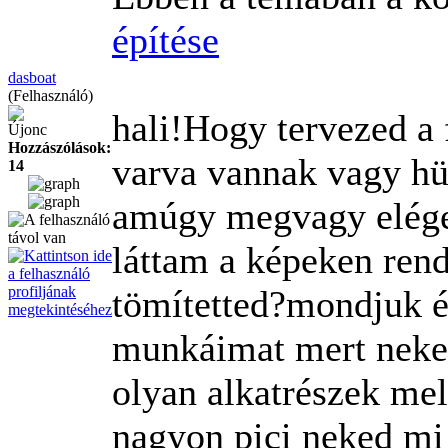
építése
dasboat
(Felhasználó)
hali!Hogy tervezed a f
Újonc
Hozzászólások:
varva vannak vagy hü
14
amúgy megvagy eléged
láttam a képeken ren
tömítetted?mondjuk é
munkáimat mert nekem
olyan alkatrészek mel
nagyon pici
neked mi