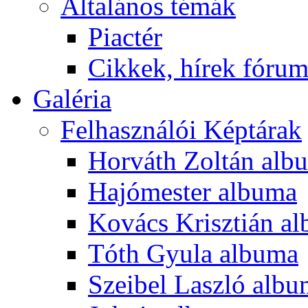
Általános témák
Piactér
Cikkek, hírek fóru
Galéria
Felhasználói Képtárak
Horváth Zoltán alb
Hajómester albuma
Kovács Krisztián a
Tóth Gyula albuma
Szeibel Laszló alb