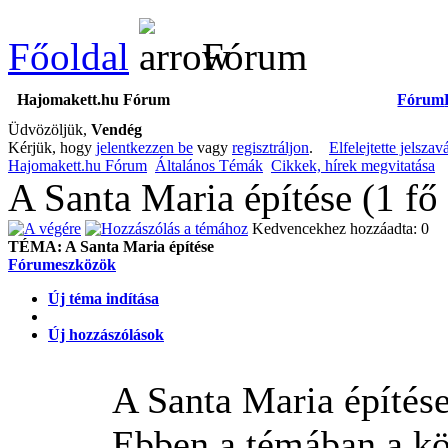
Főoldal
Fórum
Hajomakett.hu Fórum
Fórum
Üdvözöljük,
Vendég
Kérjük, hogy
jelentkezzen be
vagy
regisztráljon
.
Elfelejtette jelszav
Hajomakett.hu Fórum
Általános Témák
Cikkek, hírek megvitatása
A Santa Maria építése (1 fő
Kedvencekhez hozzáadta: 0
TÉMA:
A Santa Maria építése
Fórumeszközök
Új téma indítása
Új hozzászólások
A Santa Maria építés
Ebben a témában a kö