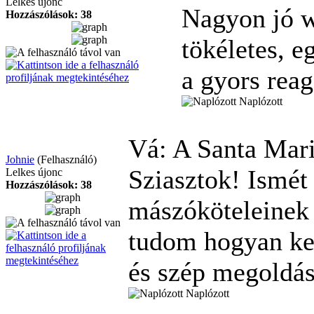
Lelkes újonc
Nagyon jó w
Hozzászólások: 38
tökéletes, e
a gyors reag
Naplózott
Vá: A Santa Mari
Johnie
(Felhasználó)
Sziasztok! Ismét
Lelkes újonc
Hozzászólások: 38
mászóköteleinek 
tudom hogyan kez
és szép megoldá
Naplózott