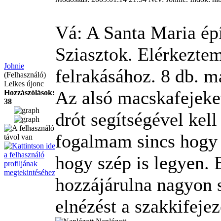
Vá: A Santa Maria ép
Sziasztok. Elérkezte
Johnie
felrakásához. 8 db. m
(Felhasználó)
Lelkes újonc
Az alsó macskafejeket
Hozzászólások:
38
drót segítségével kel
fogalmam sincs hogy 
hogy szép is legyen. 
hozzájárulna nagyon
elnézést a szakkifeje