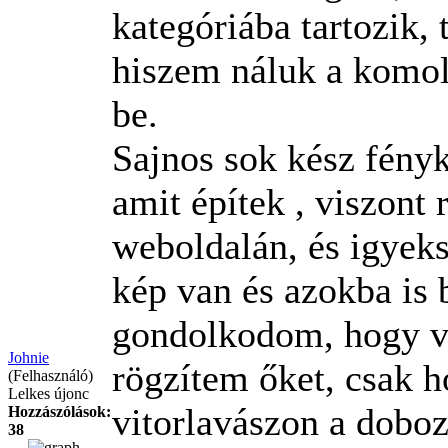
kategóriába tartozik, 
hiszem náluk a komoly
be.
Sajnos sok kész fényk
amit építek , viszont 
weboldalán, és igyek
kép van és azokba is 
gondolkodom, hogy va
Johnie
rögzítem őket, csak h
(Felhasználó)
Lelkes újonc
vitorlavászon a dobo
Hozzászólások:
38