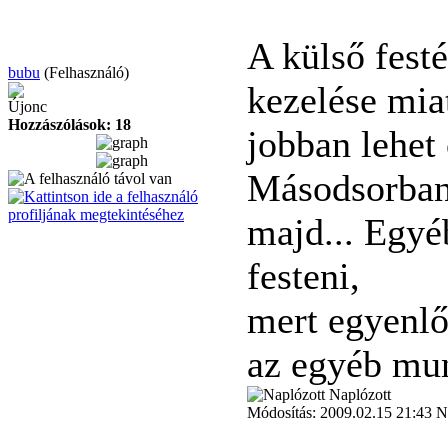
A külső fest
bubu
(Felhasználó)
kezelése miat
Újonc
Hozzászólások: 18
jobban lehet 
Másodsorban 
majd... Egyé
festeni,
mert egyenlő
az egyéb mun
Naplózott
Módosítás: 2009.02.15 21:43 N