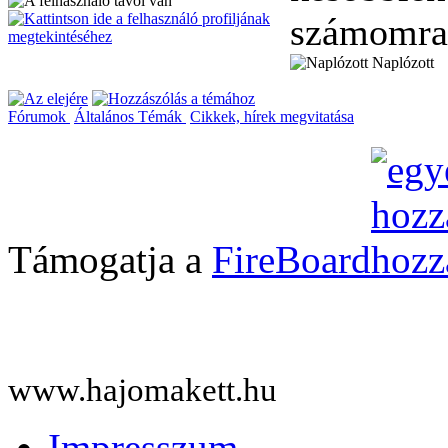
számomra
Naplózott
Fórumok
Általános Témák
Cikkek, hírek megvitatása
Támogatja a
FireBoard
www.hajomakett.hu
Impresszum