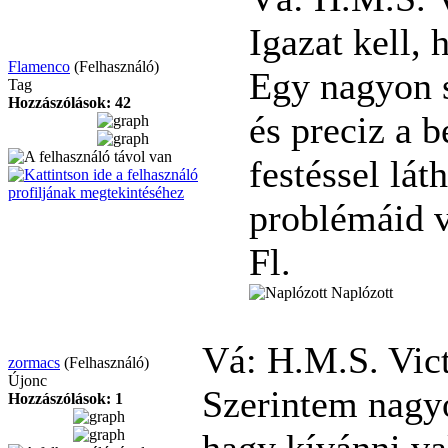
Igazat kell,
Flamenco
(Felhasználó)
Egy nagyon s
Tag
Hozzászólások: 42
és preciz a b
festéssel lát
problémáid v
Fl.
Naplózott
Vá: H.M.S. Vic
zormacs
(Felhasználó)
Újonc
Szerintem nagyo
Hozzászólások: 1
hagy kívánni va