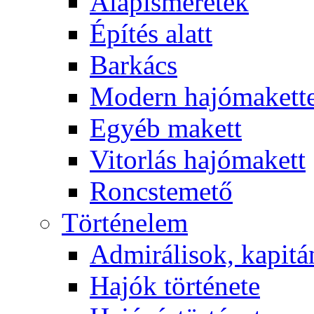
Alapismeretek
Építés alatt
Barkács
Modern hajómakett
Egyéb makett
Vitorlás hajómakett
Roncstemető
Történelem
Admirálisok, kapit
Hajók története