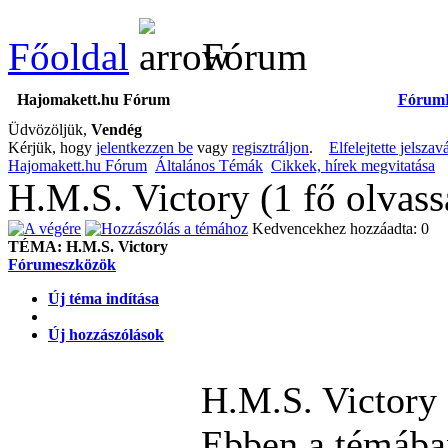
Főoldal
Fórum
Hajomakett.hu Fórum
Fórum
Üdvözöljük,
Vendég
Kérjük, hogy
jelentkezzen be
vagy
regisztráljon
.
Elfelejtette jelszav
Hajomakett.hu Fórum
Általános Témák
Cikkek, hírek megvitatása
H.M.S. Victory (1 fő olvas
Kedvencekhez hozzáadta: 0
TÉMA:
H.M.S. Victory
Fórumeszközök
Új téma indítása
Új hozzászólások
H.M.S. Victory
Ebben a témában