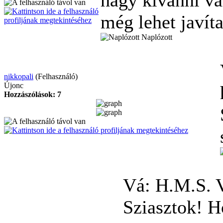
még lehet javít
Naplózott
nikkopali
(Felhasználó)
Újonc
Hozzászólások: 7
Vá: H.M.S. 
Sziasztok! H