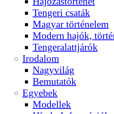
Hajózástörténet
Tengeri csaták
Magyar történelem
Modern hajók, törté
Tengeralattjárók
Irodalom
Nagyvilág
Bemutatók
Egyebek
Modellek