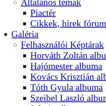
Általános témák
Piactér
Cikkek, hírek fóru
Galéria
Felhasználói Képtárak
Horváth Zoltán alb
Hajómester albuma
Kovács Krisztián a
Tóth Gyula albuma
Szeibel Laszló alb