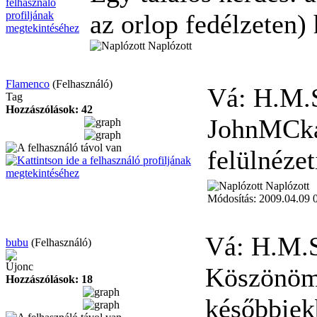
az orlop fedélzeten) 
Naplózott
Flamenco
(Felhasználó)
Vá: H.M.
Tag
Hozzászólások: 42
JohnMCkay
felülnézet
Naplózott
Módosítás: 2009.04.09 
Vá: H.M.S
bubu
(Felhasználó)
Újonc
Köszönöm 
Hozzászólások: 18
későbbiek