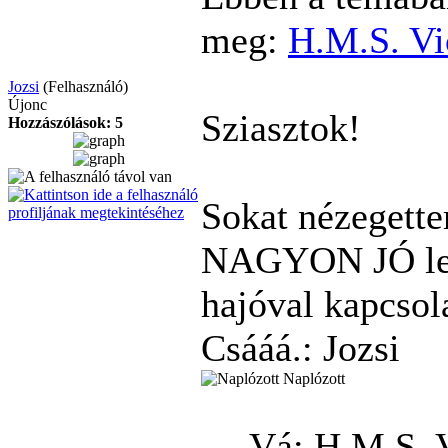
meg:
H.M.S. Vi
Jozsi
(Felhasználó)
Újonc
Sziasztok!
Hozzászólások: 5
Sokat nézegettem
NAGYON JÓ les
hajóval kapcsol
Csááá.: Jozsi
Naplózott
Vá: H.M.S. 