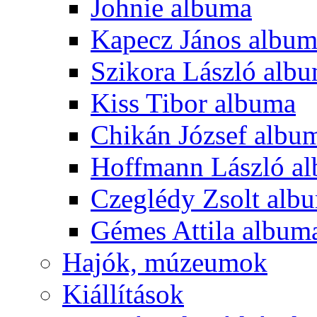
Johnie albuma
Kapecz János albu
Szikora László alb
Kiss Tibor albuma
Chikán József albu
Hoffmann László a
Czeglédy Zsolt alb
Gémes Attila album
Hajók, múzeumok
Kiállítások