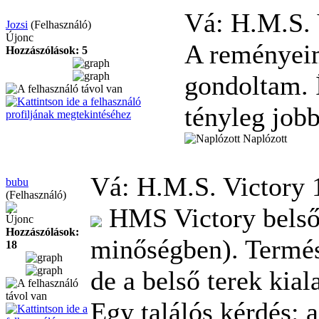
Vá: H.M.S.
Jozsi
(Felhasználó)
Újonc
A reményeim
Hozzászólások: 5
gondoltam. Í
tényleg jobb
Naplózott
Vá: H.M.S. Victory
bubu
(Felhasználó)
HMS Victory belső 
Újonc
Hozzászólások:
minőségben). Termés
18
de a belső terek kial
Egy találós kérdés: a