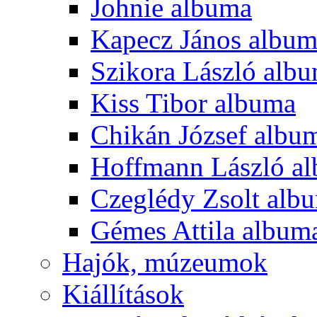
Johnie albuma
Kapecz János albu
Szikora László alb
Kiss Tibor albuma
Chikán József albu
Hoffmann László a
Czeglédy Zsolt alb
Gémes Attila album
Hajók, múzeumok
Kiállítások