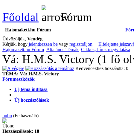
Főoldal
Fórum
Hajomakett.hu Fórum
Fór
Üdvözöljük,
Vendég
Kérjük, hogy
jelentkezzen be
vagy
regisztráljon
.
Elfelejtette jelszav
Hajomakett.hu Fórum
Általános Témák
Cikkek, hírek megvitatása
Vá: H.M.S. Victory (1 fő o
Kedvencekhez hozzáadta: 0
TÉMA:
Vá: H.M.S. Victory
Fórumeszközök
Új téma indítása
Új hozzászólások
bubu
(Felhasználó)
Újonc
Hozzászólások: 18