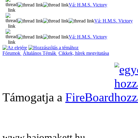
Vá: H.M.S. Victory
Vá: H.M.S. Victory
Vá: H.M.S. Victory
Fórumok
Általános Témák
Cikkek, hírek megvitatása
Támogatja a
FireBoard
www.hajomakett.hu