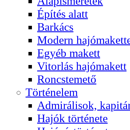
Alapismeretek
Építés alatt
Barkács
Modern hajómakett
Egyéb makett
Vitorlás hajómakett
Roncstemető
Történelem
Admirálisok, kapit
Hajók története