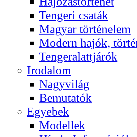
Hajózástörténet
Tengeri csaták
Magyar történelem
Modern hajók, törté
Tengeralattjárók
Irodalom
Nagyvilág
Bemutatók
Egyebek
Modellek