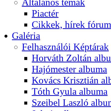
Általános témák
Piactér
Cikkek, hírek fóru
Galéria
Felhasználói Képtárak
Horváth Zoltán alb
Hajómester albuma
Kovács Krisztián a
Tóth Gyula albuma
Szeibel Laszló alb