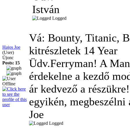
István
Logged
Vá: Bounty, Titanic, B
kitrészletek
14 Year
Hajos Joe
(User)
Újonc
Üdv.Ferryman! A Mant
Posts: 15
érdekelne a kezdő mod
ár kedvező a részükre!
egyikén, megbeszélni a
Joe
Logged