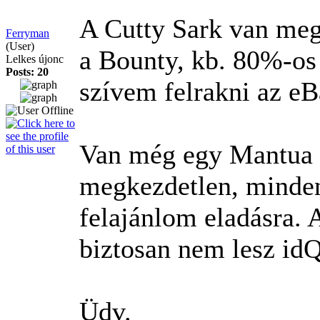
A Cutty Sark van meg
Ferryman
(User)
a Bounty, kb. 80%-os
Lelkes újonc
Posts: 20
szívem felrakni az eB
Van még egy Mantua B
megkezdetlen, minden 
felajánlom eladásra.
biztosan nem lesz id
Üdv.