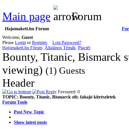
Main page
Forum
Hajomakett.hu Fórum
Fo
Welcome,
Guest
Please
Login
or
Register
.
Lost Password?
Hajomakett.hu Fórum
Általános Témák
Piactér
Bounty, Titanic, Bismarck st
viewing)
(1) Guests
Header
Favoured: 0
TOPIC:
Bounty, Titanic, Bismarck stb. fahajó kitrészletek
Forum Tools
Post New Topic
Show latest posts