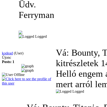
Üdv.
Ferryman
Logged
Vá: Bounty, T
kodead
(User)
Újonc
kitrészletek
1
Posts: 1
Helló engem a
mert arról l
Logged