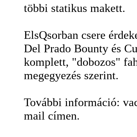
többi statikus makett.
ElsQsorban csere érdeke
Del Prado Bounty és Cut
komplett, "dobozos" fah
megegyezés szerint.
További információ: va
mail címen.