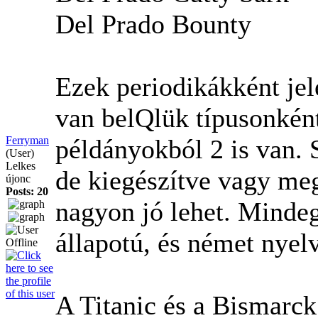
Del Prado Bounty
Ezek periodikákként jel
van belQlük típusonkén
Ferryman
példányokból 2 is van. 
(User)
Lelkes
de kiegészítve vagy me
újonc
Posts: 20
nagyon jó lehet. Mindeg
állapotú, és német nyel
A Titanic és a Bismarck