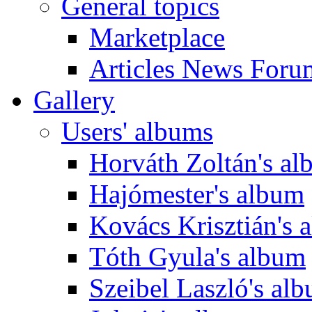
General topics
Marketplace
Articles News Foru
Gallery
Users' albums
Horváth Zoltán's a
Hajómester's album
Kovács Krisztián's 
Tóth Gyula's album
Szeibel Laszló's al