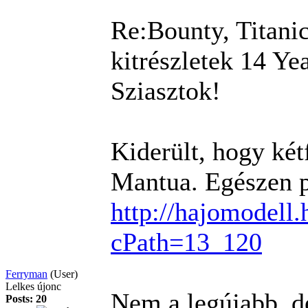
Re:Bounty, Titanic
kitrészletek
14 Ye
Sziasztok!
Kiderült, hogy kétf
Mantua. Egészen po
http://hajomodell
cPath=13_120
Ferryman
(User)
Lelkes újonc
Nem a legújabb, de
Posts: 20