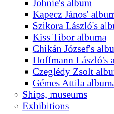
Johnie's album
Kapecz János' albu
Szikora László's al
Kiss Tibor albuma
Chikán József's alb
Hoffmann László's 
Czeglédy Zsolt alb
Gémes Attila album
Ships, museums
Exhibitions