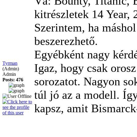
Vá: Bounty, Titanic, 
kitrészletek
14 Year,
Szerintem, ha máshol
beszerezhető.
Egyébként nagy kérdé
Tyrman
Igaz, hogy csak oros
(Admin)
Admin
sorozatot. Nagyon so
Posts: 476
túl jó az a modell. Í
kapsz, amit Bismarck