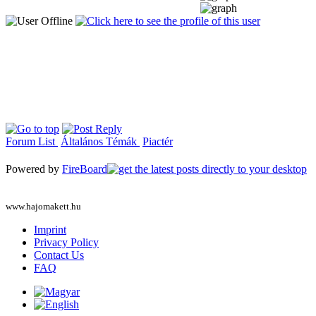
Forum List
Általános Témák
Piactér
Powered by
FireBoard
www.hajomakett.hu
Imprint
Privacy Policy
Contact Us
FAQ