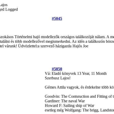
Lajos
Logged
#5045
 szokásos Történelmi hajó modellezők országos találkozóját nálam. A 
 találni és több modellezővel megismerkedni. Az idén a találkozón börze
tel várunk! Üdvözlettel:a szervező házigazda Hajós Joe
#5050
Vá: Eladó könyvek
13 Year, 11 Month
Szerbusz Lajos!
Gémes Attila vagyok, és érdekelne több kö
Goodvin: The Contsruction and Fitting of 
Gardiner: The naval War
Howard F: Sailing ship of War
esetleg még Wolfgang: The brigg, Landsto