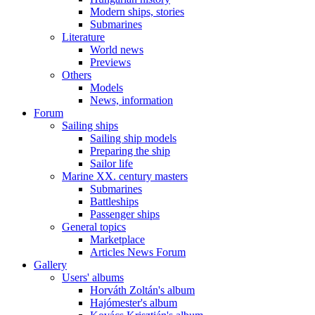
Modern ships, stories
Submarines
Literature
World news
Previews
Others
Models
News, information
Forum
Sailing ships
Sailing ship models
Preparing the ship
Sailor life
Marine XX. century masters
Submarines
Battleships
Passenger ships
General topics
Marketplace
Articles News Forum
Gallery
Users' albums
Horváth Zoltán's album
Hajómester's album