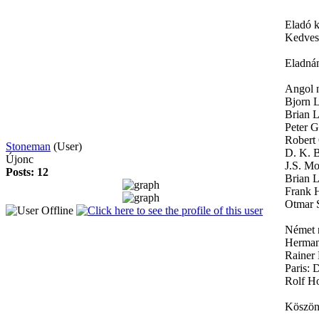
Eladó 
Kedves
Eladná
Angol 
Bjorn L
Brian L
Peter G
Robert 
Stoneman
(User)
D. K. B
Újonc
J.S. Mo
Posts: 12
Brian L
Frank H
Otmar S
Német 
Hermann
Rainer 
Paris: 
Rolf Ho
Köszöne