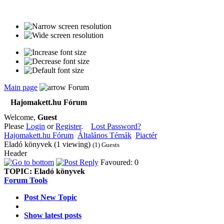
Main page
Forum
Hajomakett.hu Fórum
Welcome,
Guest
Please
Login
or
Register
.
Lost Password?
Hajomakett.hu Fórum
Általános Témák
Piactér
Eladó könyvek (1 viewing)
(1) Guests
Header
Favoured: 0
TOPIC:
Eladó könyvek
Forum Tools
Post New Topic
Show latest posts