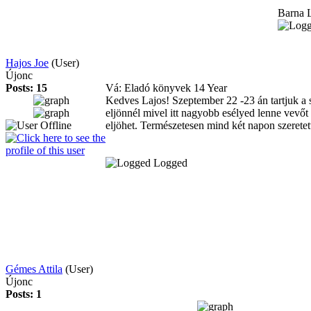
Barna 
Hajos Joe
(User)
Újonc
Posts: 15
Vá: Eladó könyvek
14 Year
Kedves Lajos! Szeptember 22 -23 án tartjuk a
eljönnél mivel itt nagyobb esélyed lenne vevőt
eljöhet. Természetesen mind két napon szeretet
Logged
Gémes Attila
(User)
Újonc
Posts: 1