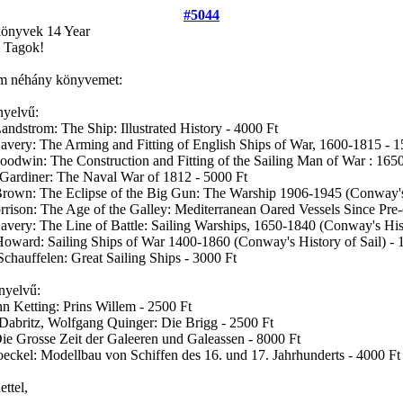
#5044
könyvek
14 Year
 Tagok!
m néhány könyvemet:
nyelvű:
andstrom: The Ship: Illustrated History - 4000 Ft
avery: The Arming and Fitting of English Ships of War, 1600-1815 - 1
oodwin: The Construction and Fitting of the Sailing Man of War : 165
Gardiner: The Naval War of 1812 - 5000 Ft
rown: The Eclipse of the Big Gun: The Warship 1906-1945 (Conway's 
rrison: The Age of the Galley: Mediterranean Oared Vessels Since Pre-
avery: The Line of Battle: Sailing Warships, 1650-1840 (Conway's Hist
oward: Sailing Ships of War 1400-1860 (Conway's History of Sail) - 
chauffelen: Great Sailing Ships - 3000 Ft
nyelvű:
 Ketting: Prins Willem - 2500 Ft
Dabritz, Wolfgang Quinger: Die Brigg - 2500 Ft
Die Grosse Zeit der Galeeren und Galeassen - 8000 Ft
eckel: Modellbau von Schiffen des 16. und 17. Jahrhunderts - 4000 Ft
ttel,