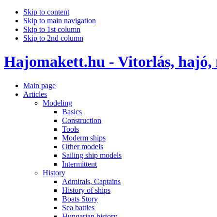
Skip to content
Skip to main navigation
Skip to 1st column
Skip to 2nd column
Hajomakett.hu - Vitorlás, hajó,
Main page
Articles
Modeling
Basics
Construction
Tools
Moderm ships
Other models
Sailing ship models
Intermittent
History
Admirals, Captains
History of ships
Boats Story
Sea battles
Hungarian history