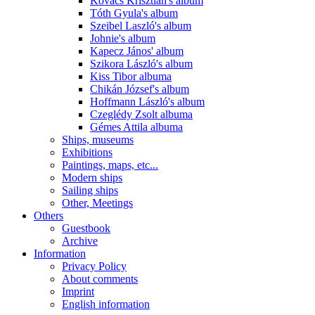
Kovács Krisztián's album
Tóth Gyula's album
Szeibel Laszló's album
Johnie's album
Kapecz János' album
Szikora László's album
Kiss Tibor albuma
Chikán József's album
Hoffmann László's album
Czeglédy Zsolt albuma
Gémes Attila albuma
Ships, museums
Exhibitions
Paintings, maps, etc...
Modern ships
Sailing ships
Other, Meetings
Others
Guestbook
Archive
Information
Privacy Policy
About comments
Imprint
English information