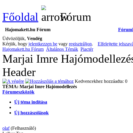
Főoldal
Fórum
Hajomakett.hu Fórum
Fórum
Üdvözöljük,
Vendég
Kérjük, hogy
jelentkezzen be
vagy
regisztráljon
.
Elfelejtette jelszav
Hajomakett.hu Fórum
Általános Témák
Piactér
Marjai Imre Hajómodellezés
Header
Kedvencekhez hozzáadta: 0
TÉMA:
Marjai Imre Hajómodellezés
Fórumeszközök
Új téma indítása
Új hozzászólások
olaf
(Felhasználó)