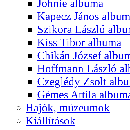
Johnie albuma
Kapecz János albu
Szikora László alb
Kiss Tibor albuma
Chikán József albu
Hoffmann László a
Czeglédy Zsolt alb
Gémes Attila album
Hajók, múzeumok
Kiállítások