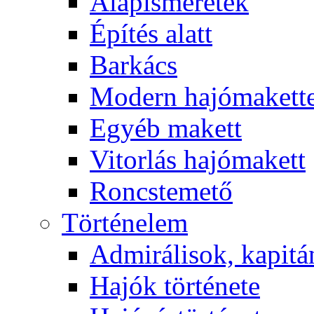
Alapismeretek
Építés alatt
Barkács
Modern hajómakett
Egyéb makett
Vitorlás hajómakett
Roncstemető
Történelem
Admirálisok, kapit
Hajók története