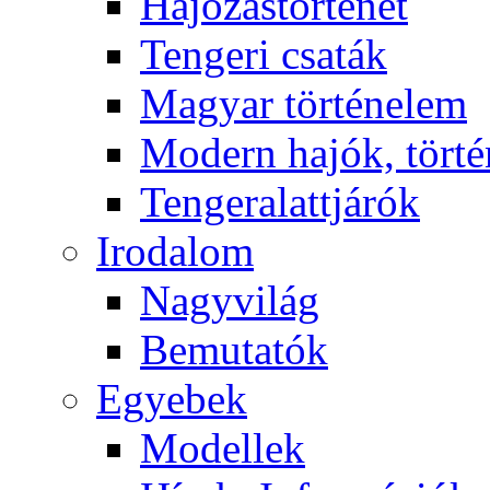
Hajózástörténet
Tengeri csaták
Magyar történelem
Modern hajók, törté
Tengeralattjárók
Irodalom
Nagyvilág
Bemutatók
Egyebek
Modellek