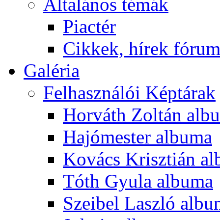
Általános témák
Piactér
Cikkek, hírek fóru
Galéria
Felhasználói Képtárak
Horváth Zoltán alb
Hajómester albuma
Kovács Krisztián a
Tóth Gyula albuma
Szeibel Laszló alb