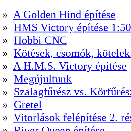
»
A Golden Hind építése
»
HMS Victory építése 1:5
»
Hobbi CNC
»
Kötések, csomók, kötele
»
A H.M.S. Victory építése
»
Megújultunk
»
Szalagfűrész vs. Körfűré
»
Gretel
»
Vitorlások felépítése 2. ré
»
River Queen építése