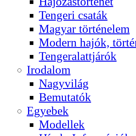
Hajózástörténet
Tengeri csaták
Magyar történelem
Modern hajók, törté
Tengeralattjárók
Irodalom
Nagyvilág
Bemutatók
Egyebek
Modellek