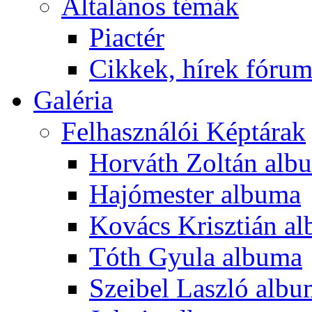
Általános témák
Piactér
Cikkek, hírek fóru
Galéria
Felhasználói Képtárak
Horváth Zoltán alb
Hajómester albuma
Kovács Krisztián a
Tóth Gyula albuma
Szeibel Laszló alb