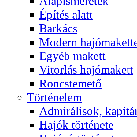
Alapismeretek
Építés alatt
Barkács
Modern hajómakett
Egyéb makett
Vitorlás hajómakett
Roncstemető
Történelem
Admirálisok, kapit
Hajók története