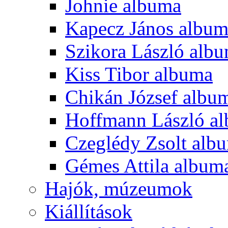
Johnie albuma
Kapecz János albu
Szikora László alb
Kiss Tibor albuma
Chikán József albu
Hoffmann László a
Czeglédy Zsolt alb
Gémes Attila album
Hajók, múzeumok
Kiállítások