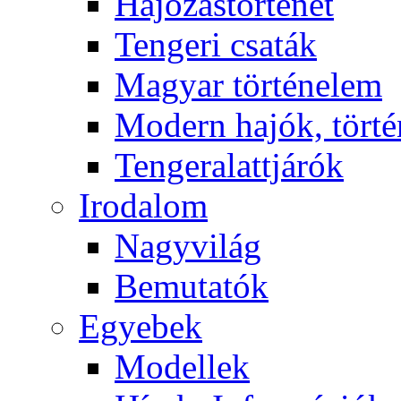
Hajózástörténet
Tengeri csaták
Magyar történelem
Modern hajók, törté
Tengeralattjárók
Irodalom
Nagyvilág
Bemutatók
Egyebek
Modellek