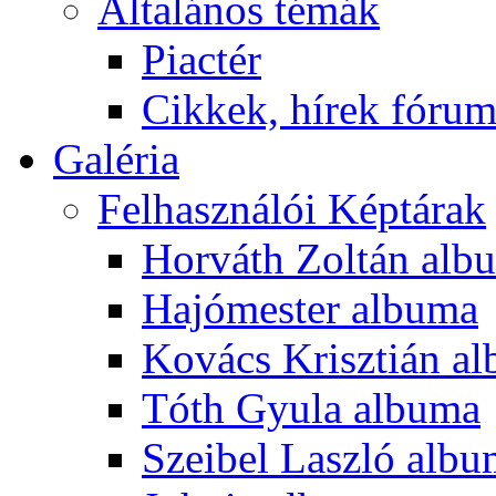
Általános témák
Piactér
Cikkek, hírek fóru
Galéria
Felhasználói Képtárak
Horváth Zoltán alb
Hajómester albuma
Kovács Krisztián a
Tóth Gyula albuma
Szeibel Laszló alb