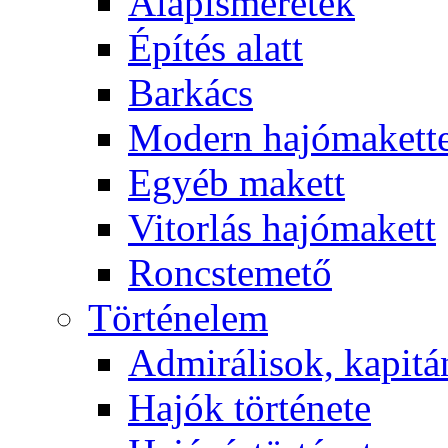
Alapismeretek
Építés alatt
Barkács
Modern hajómakett
Egyéb makett
Vitorlás hajómakett
Roncstemető
Történelem
Admirálisok, kapit
Hajók története