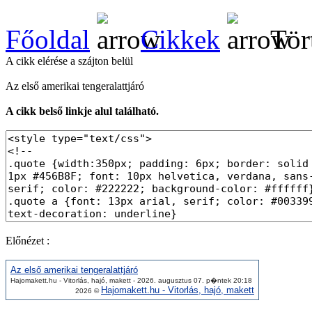
Főoldal
Cikkek
Tör
A cikk elérése a szájton belül
Az első amerikai tengeralattjáró
A cikk belső linkje alul található.
Előnézet :
Az első amerikai tengeralattjáró
Hajomakett.hu - Vitorlás, hajó, makett - 2026. augusztus 07. p�ntek 20:18
Hajomakett.hu - Vitorlás, hajó, makett
2026 ©