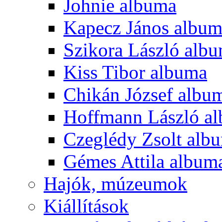
Johnie albuma
Kapecz János albu
Szikora László alb
Kiss Tibor albuma
Chikán József albu
Hoffmann László a
Czeglédy Zsolt alb
Gémes Attila album
Hajók, múzeumok
Kiállítások