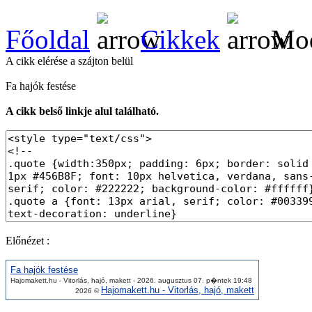
Főoldal
Cikkek
Mod
A cikk elérése a szájton belül
Fa hajók festése
A cikk belső linkje alul található.
Előnézet :
Fa hajók festése
Hajomakett.hu - Vitorlás, hajó, makett - 2026. augusztus 07. p�ntek 19:48
Hajomakett.hu - Vitorlás, hajó, makett
2026 ©