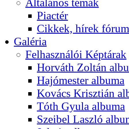
Általános témák
Piactér
Cikkek, hírek fóru
Galéria
Felhasználói Képtárak
Horváth Zoltán alb
Hajómester albuma
Kovács Krisztián a
Tóth Gyula albuma
Szeibel Laszló alb