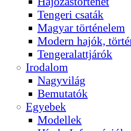
Hajózástörténet
Tengeri csaták
Magyar történelem
Modern hajók, törté
Tengeralattjárók
Irodalom
Nagyvilág
Bemutatók
Egyebek
Modellek