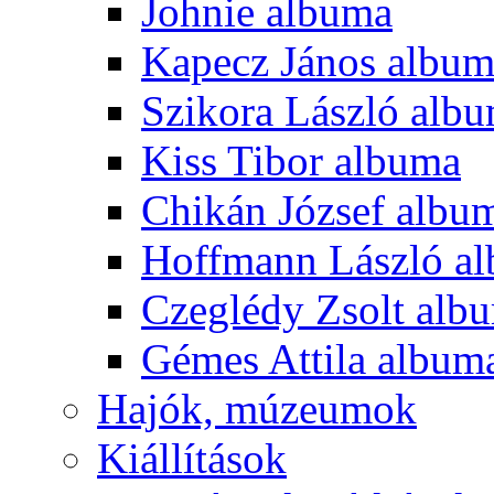
Johnie albuma
Kapecz János albu
Szikora László alb
Kiss Tibor albuma
Chikán József albu
Hoffmann László a
Czeglédy Zsolt alb
Gémes Attila album
Hajók, múzeumok
Kiállítások