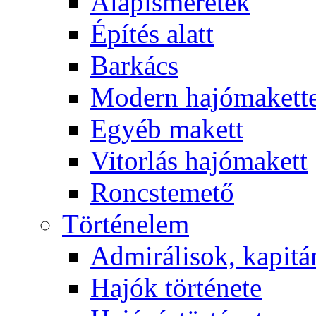
Alapismeretek
Építés alatt
Barkács
Modern hajómakett
Egyéb makett
Vitorlás hajómakett
Roncstemető
Történelem
Admirálisok, kapit
Hajók története