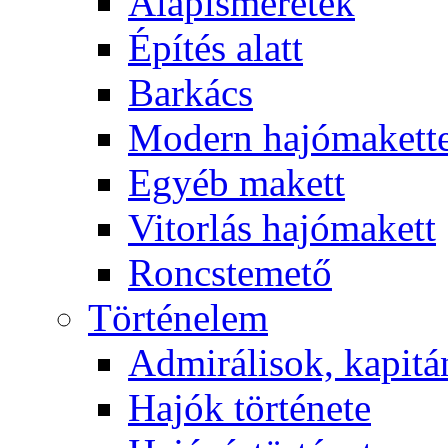
Alapismeretek
Építés alatt
Barkács
Modern hajómakett
Egyéb makett
Vitorlás hajómakett
Roncstemető
Történelem
Admirálisok, kapit
Hajók története