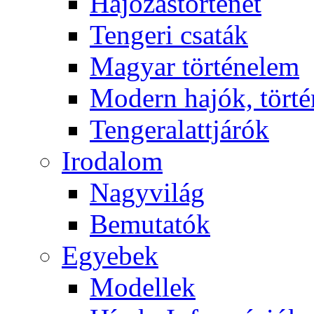
Hajózástörténet
Tengeri csaták
Magyar történelem
Modern hajók, törté
Tengeralattjárók
Irodalom
Nagyvilág
Bemutatók
Egyebek
Modellek