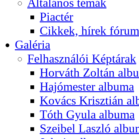
Általános témák
Piactér
Cikkek, hírek fóru
Galéria
Felhasználói Képtárak
Horváth Zoltán alb
Hajómester albuma
Kovács Krisztián a
Tóth Gyula albuma
Szeibel Laszló alb