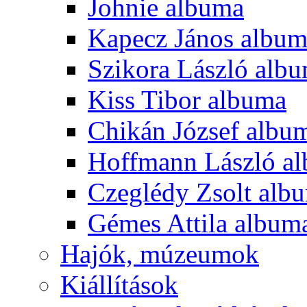
Johnie albuma
Kapecz János albu
Szikora László alb
Kiss Tibor albuma
Chikán József albu
Hoffmann László a
Czeglédy Zsolt alb
Gémes Attila album
Hajók, múzeumok
Kiállítások