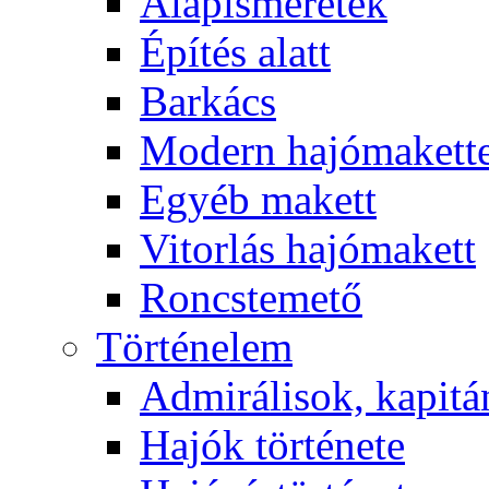
Alapismeretek
Építés alatt
Barkács
Modern hajómakett
Egyéb makett
Vitorlás hajómakett
Roncstemető
Történelem
Admirálisok, kapit
Hajók története