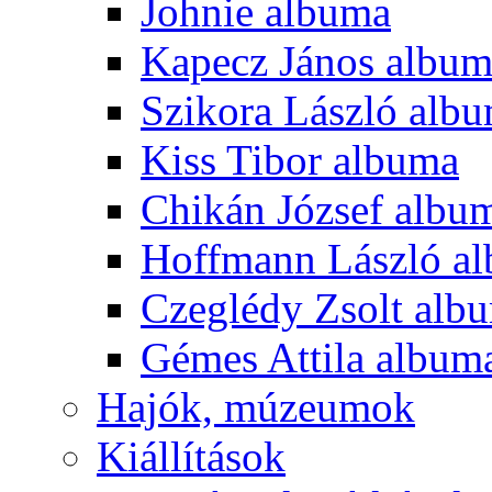
Johnie albuma
Kapecz János albu
Szikora László alb
Kiss Tibor albuma
Chikán József albu
Hoffmann László a
Czeglédy Zsolt alb
Gémes Attila album
Hajók, múzeumok
Kiállítások