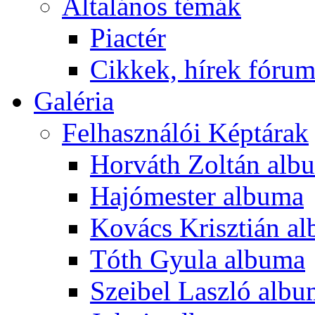
Általános témák
Piactér
Cikkek, hírek fóru
Galéria
Felhasználói Képtárak
Horváth Zoltán alb
Hajómester albuma
Kovács Krisztián a
Tóth Gyula albuma
Szeibel Laszló alb