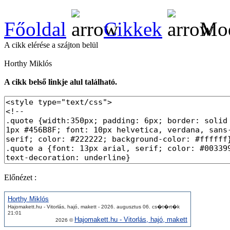
Főoldal
Cikkek
Mod
A cikk elérése a szájton belül
Horthy Miklós
A cikk belső linkje alul található.
Előnézet :
Horthy Miklós
Hajomakett.hu - Vitorlás, hajó, makett - 2026. augusztus 06. cs�t�rt�k
21:01
Hajomakett.hu - Vitorlás, hajó, makett
2026 ©