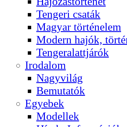
Hajózástörténet
Tengeri csaták
Magyar történelem
Modern hajók, törté
Tengeralattjárók
Irodalom
Nagyvilág
Bemutatók
Egyebek
Modellek