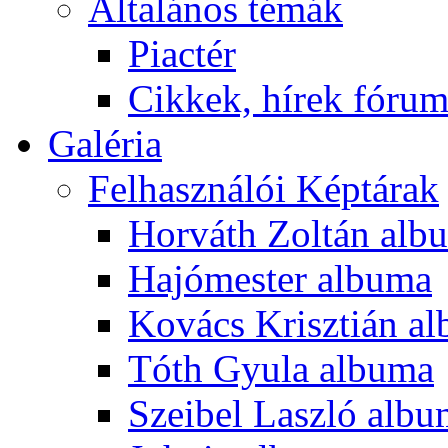
Általános témák
Piactér
Cikkek, hírek fóru
Galéria
Felhasználói Képtárak
Horváth Zoltán alb
Hajómester albuma
Kovács Krisztián a
Tóth Gyula albuma
Szeibel Laszló alb