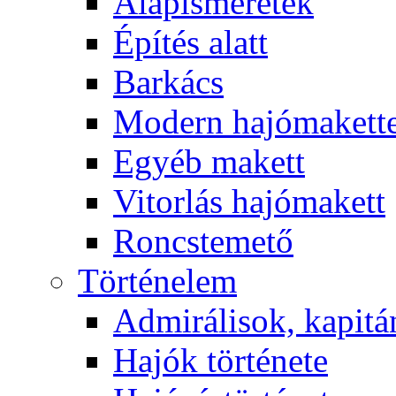
Alapismeretek
Építés alatt
Barkács
Modern hajómakett
Egyéb makett
Vitorlás hajómakett
Roncstemető
Történelem
Admirálisok, kapit
Hajók története