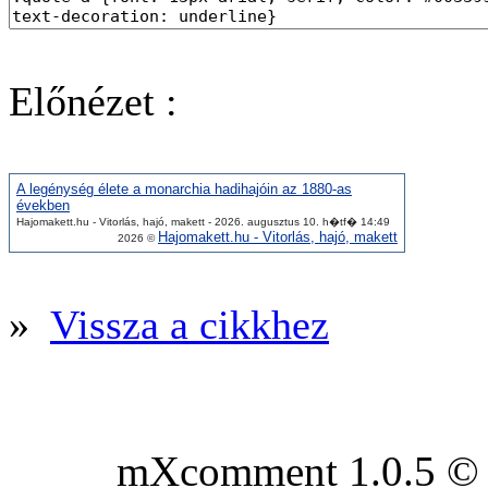
Előnézet :
A legénység élete a monarchia hadihajóin az 1880-as
években
Hajomakett.hu - Vitorlás, hajó, makett - 2026. augusztus 10. h�tf� 14:49
Hajomakett.hu - Vitorlás, hajó, makett
2026 ©
»
Vissza a cikkhez
mXcomment 1.0.5 © 