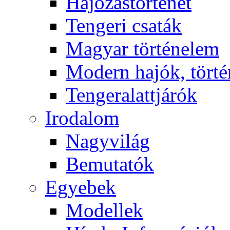
Hajózástörténet
Tengeri csaták
Magyar történelem
Modern hajók, törté
Tengeralattjárók
Irodalom
Nagyvilág
Bemutatók
Egyebek
Modellek