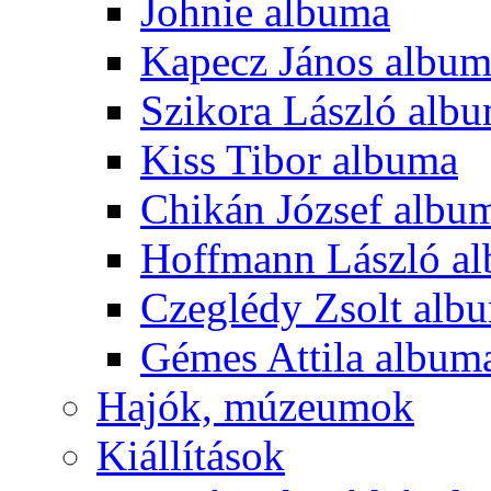
Johnie albuma
Kapecz János albu
Szikora László alb
Kiss Tibor albuma
Chikán József albu
Hoffmann László a
Czeglédy Zsolt alb
Gémes Attila album
Hajók, múzeumok
Kiállítások