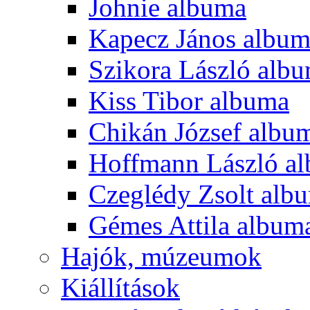
Johnie albuma
Kapecz János albu
Szikora László alb
Kiss Tibor albuma
Chikán József albu
Hoffmann László a
Czeglédy Zsolt alb
Gémes Attila album
Hajók, múzeumok
Kiállítások