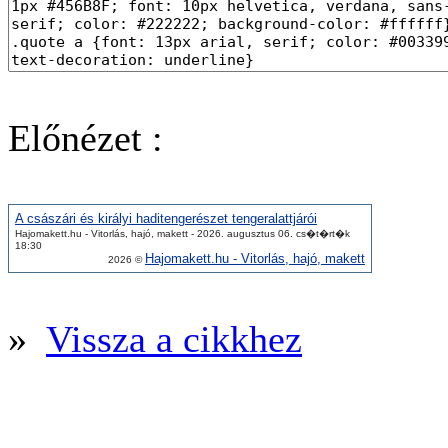
Előnézet :
A császári és királyi haditengerészet tengeralattjárói
Hajomakett.hu - Vitorlás, hajó, makett - 2026. augusztus 06. cs�t�rt�k
18:30
Hajomakett.hu - Vitorlás, hajó, makett
2026 ©
»
Vissza a cikkhez