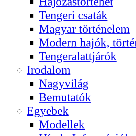
Hajózástörténet
Tengeri csaták
Magyar történelem
Modern hajók, törté
Tengeralattjárók
Irodalom
Nagyvilág
Bemutatók
Egyebek
Modellek