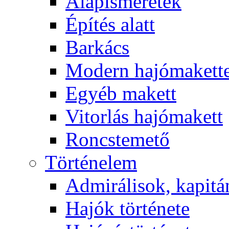
Alapismeretek
Építés alatt
Barkács
Modern hajómakett
Egyéb makett
Vitorlás hajómakett
Roncstemető
Történelem
Admirálisok, kapit
Hajók története