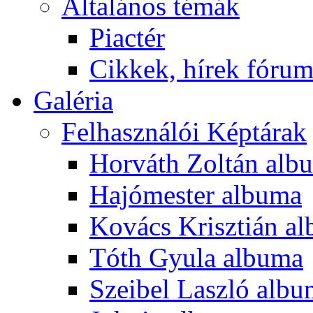
Általános témák
Piactér
Cikkek, hírek fóru
Galéria
Felhasználói Képtárak
Horváth Zoltán alb
Hajómester albuma
Kovács Krisztián a
Tóth Gyula albuma
Szeibel Laszló alb