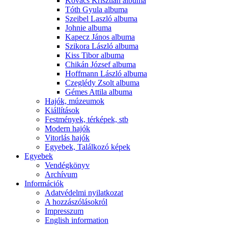
Kovács Krisztián albuma
Tóth Gyula albuma
Szeibel Laszló albuma
Johnie albuma
Kapecz János albuma
Szikora László albuma
Kiss Tibor albuma
Chikán József albuma
Hoffmann László albuma
Czeglédy Zsolt albuma
Gémes Attila albuma
Hajók, múzeumok
Kiállítások
Festmények, térképek, stb
Modern hajók
Vitorlás hajók
Egyebek, Találkozó képek
Egyebek
Vendégkönyv
Archívum
Információk
Adatvédelmi nyilatkozat
A hozzászólásokról
Impresszum
English information