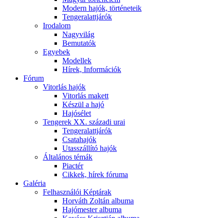
Modern hajók, történeteik
Tengeralattjárók
Irodalom
Nagyvilág
Bemutatók
Egyebek
Modellek
Hírek, Információk
Fórum
Vitorlás hajók
Vitorlás makett
Készül a hajó
Hajósélet
Tengerek XX. századi urai
Tengeralattjárók
Csatahajók
Utasszállító hajók
Általános témák
Piactér
Cikkek, hírek fóruma
Galéria
Felhasználói Képtárak
Horváth Zoltán albuma
Hajómester albuma