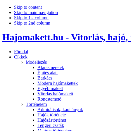
Skip to content
Skip to main navigation
Skip to 1st column
Skip to 2nd column
Hajomakett.hu - Vitorlás, hajó,
Főoldal
Cikkek
Modellezés
Alapismeretek
Építés alatt
Barkács
Modern hajómakettek
Egyéb makett
Vitorlás hajómakett
Roncstemető
Történelem
Admirálisok, kapitányok
Hajók története
Hajózástörténet
Tengeri csaták
Magyar történelem