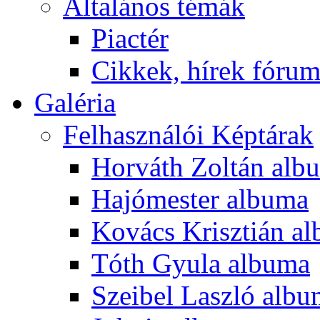
Általános témák
Piactér
Cikkek, hírek fóru
Galéria
Felhasználói Képtárak
Horváth Zoltán alb
Hajómester albuma
Kovács Krisztián a
Tóth Gyula albuma
Szeibel Laszló alb