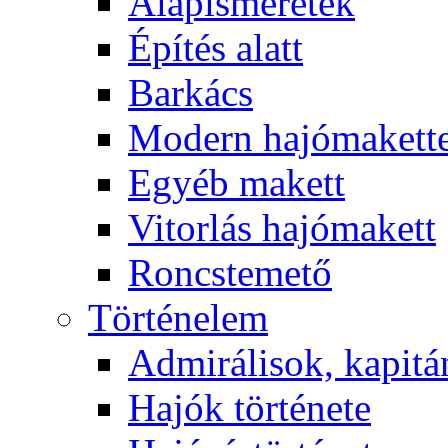
Alapismeretek
Építés alatt
Barkács
Modern hajómakett
Egyéb makett
Vitorlás hajómakett
Roncstemető
Történelem
Admirálisok, kapit
Hajók története