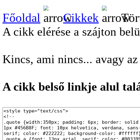
Főoldal
Cikkek
Tör
A cikk elérése a szájton belü
Kincs, ami nincs... avagy az 
A cikk belső linkje alul tal