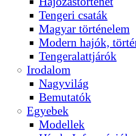
Hajózástörténet
Tengeri csaták
Magyar történelem
Modern hajók, törté
Tengeralattjárók
Irodalom
Nagyvilág
Bemutatók
Egyebek
Modellek