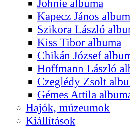
Johnie albuma
Kapecz János albu
Szikora László alb
Kiss Tibor albuma
Chikán József albu
Hoffmann László a
Czeglédy Zsolt alb
Gémes Attila album
Hajók, múzeumok
Kiállítások