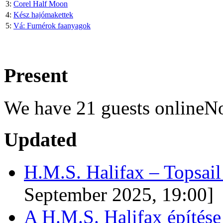
3:
Corel Half Moon
4:
Kész hajómakettek
5:
Vá: Furnérok faanyagok
Present
We have 21 guests onlineN
Updated
H.M.S. Halifax – Topsai
September 2025, 19:00]
A H.M.S. Halifax építése