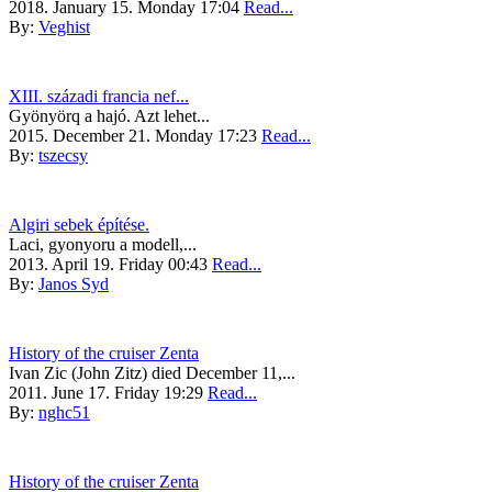
2018. January 15. Monday 17:04
Read...
By:
Veghist
XIII. századi francia nef...
Gyönyörq a hajó. Azt lehet...
2015. December 21. Monday 17:23
Read...
By:
tszecsy
Algiri sebek építése.
Laci, gyonyoru a modell,...
2013. April 19. Friday 00:43
Read...
By:
Janos Syd
History of the cruiser Zenta
Ivan Zic (John Zitz) died December 11,...
2011. June 17. Friday 19:29
Read...
By:
nghc51
History of the cruiser Zenta