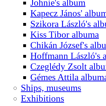
Johnie's album
Kapecz János' albu
Szikora László's al
Kiss Tibor albuma
Chikán József's alb
Hoffmann László's 
Czeglédy Zsolt alb
Gémes Attila album
Ships, museums
Exhibitions