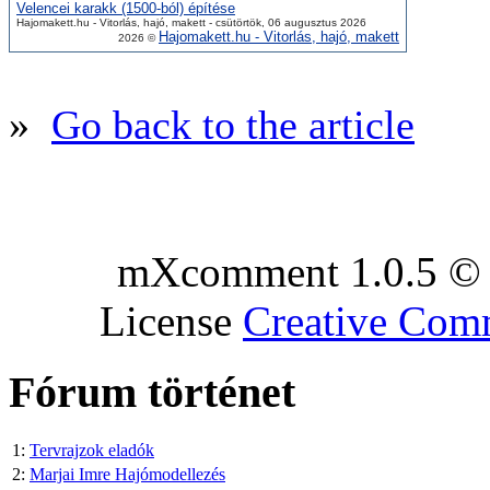
Velencei karakk (1500-ból) építése
Hajomakett.hu - Vitorlás, hajó, makett - csütörtök, 06 augusztus 2026
Hajomakett.hu - Vitorlás, hajó, makett
2026 ©
»
Go back to the article
mXcomment 1.0.5 © 
License
Creative Co
Fórum történet
1:
Tervrajzok eladók
2:
Marjai Imre Hajómodellezés