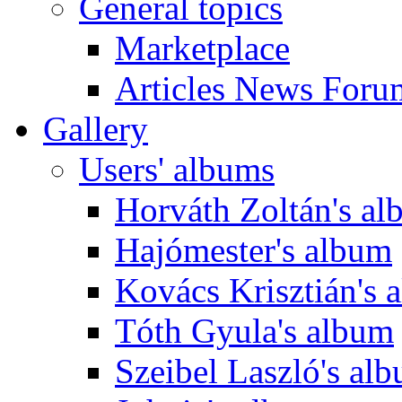
General topics
Marketplace
Articles News Foru
Gallery
Users' albums
Horváth Zoltán's a
Hajómester's album
Kovács Krisztián's 
Tóth Gyula's album
Szeibel Laszló's al