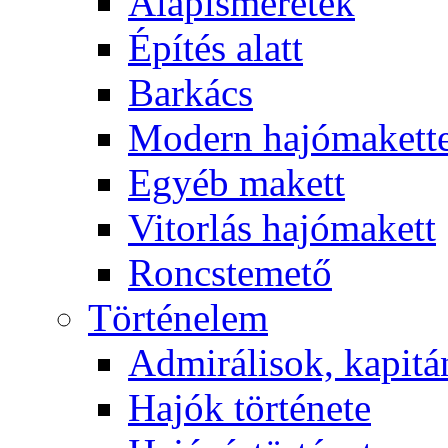
Alapismeretek
Építés alatt
Barkács
Modern hajómakett
Egyéb makett
Vitorlás hajómakett
Roncstemető
Történelem
Admirálisok, kapit
Hajók története