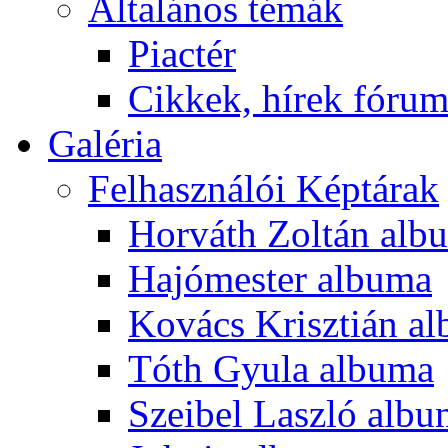
Általános témák
Piactér
Cikkek, hírek fóru
Galéria
Felhasználói Képtárak
Horváth Zoltán alb
Hajómester albuma
Kovács Krisztián a
Tóth Gyula albuma
Szeibel Laszló alb