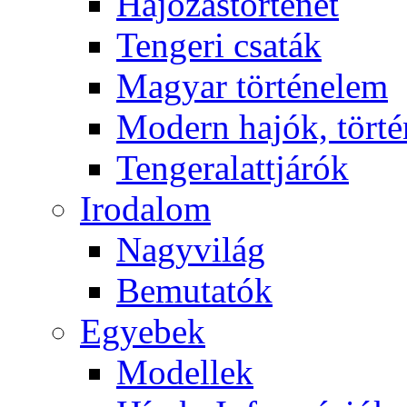
Hajózástörténet
Tengeri csaták
Magyar történelem
Modern hajók, törté
Tengeralattjárók
Irodalom
Nagyvilág
Bemutatók
Egyebek
Modellek