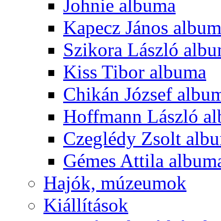
Johnie albuma
Kapecz János albu
Szikora László alb
Kiss Tibor albuma
Chikán József albu
Hoffmann László a
Czeglédy Zsolt alb
Gémes Attila album
Hajók, múzeumok
Kiállítások