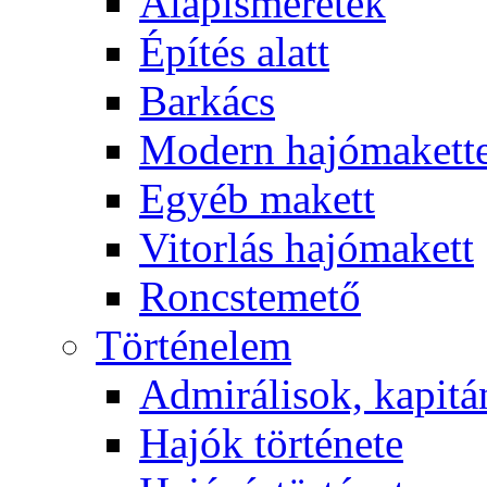
Alapismeretek
Építés alatt
Barkács
Modern hajómakett
Egyéb makett
Vitorlás hajómakett
Roncstemető
Történelem
Admirálisok, kapit
Hajók története