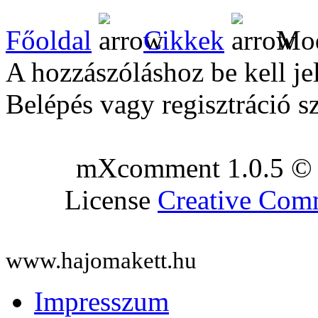
Főoldal
Cikkek
Mod
A hozzászóláshoz be kell je
Belépés vagy regisztráció s
mXcomment 1.0.5 © 
License
Creative Co
www.hajomakett.hu
Impresszum