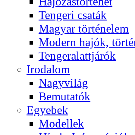
Hajózástörténet
Tengeri csaták
Magyar történelem
Modern hajók, törté
Tengeralattjárók
Irodalom
Nagyvilág
Bemutatók
Egyebek
Modellek