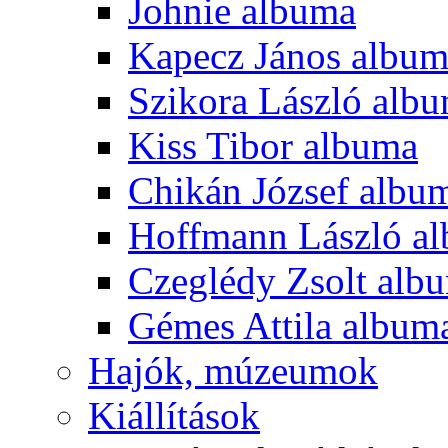
Johnie albuma
Kapecz János albu
Szikora László alb
Kiss Tibor albuma
Chikán József albu
Hoffmann László a
Czeglédy Zsolt alb
Gémes Attila album
Hajók, múzeumok
Kiállítások