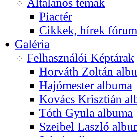
Általános témák
Piactér
Cikkek, hírek fóru
Galéria
Felhasználói Képtárak
Horváth Zoltán alb
Hajómester albuma
Kovács Krisztián a
Tóth Gyula albuma
Szeibel Laszló alb