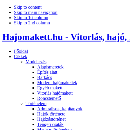
Skip to content
Skip to main navigation
Skip to 1st column
Skip to 2nd column
Hajomakett.hu - Vitorlás, hajó,
Főoldal
Cikkek
Modellezés
Alapismeretek
Építés alatt
Barkács
Modern hajómakettek
Egyéb makett
Vitorlás hajómakett
Roncstemető
Történelem
Admirálisok, kapitányok
Hajók története
Hajózástörténet
Tengeri csaták
Magyar történelem