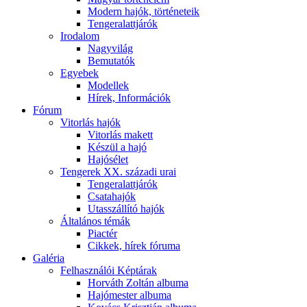
Modern hajók, történeteik
Tengeralattjárók
Irodalom
Nagyvilág
Bemutatók
Egyebek
Modellek
Hírek, Információk
Fórum
Vitorlás hajók
Vitorlás makett
Készül a hajó
Hajósélet
Tengerek XX. századi urai
Tengeralattjárók
Csatahajók
Utasszállító hajók
Általános témák
Piactér
Cikkek, hírek fóruma
Galéria
Felhasználói Képtárak
Horváth Zoltán albuma
Hajómester albuma