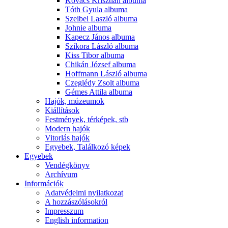
Kovács Krisztián albuma
Tóth Gyula albuma
Szeibel Laszló albuma
Johnie albuma
Kapecz János albuma
Szikora László albuma
Kiss Tibor albuma
Chikán József albuma
Hoffmann László albuma
Czeglédy Zsolt albuma
Gémes Attila albuma
Hajók, múzeumok
Kiállítások
Festmények, térképek, stb
Modern hajók
Vitorlás hajók
Egyebek, Találkozó képek
Egyebek
Vendégkönyv
Archívum
Információk
Adatvédelmi nyilatkozat
A hozzászólásokról
Impresszum
English information