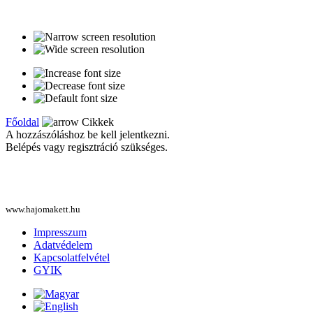
Főoldal
Cikkek
A hozzászóláshoz be kell jelentkezni.
Belépés vagy regisztráció szükséges.
www.hajomakett.hu
Impresszum
Adatvédelem
Kapcsolatfelvétel
GYIK