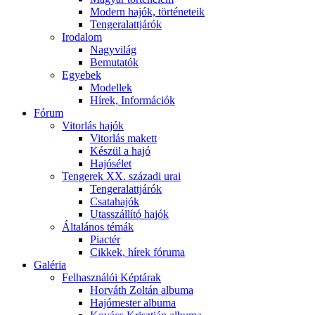
Modern hajók, történeteik
Tengeralattjárók
Irodalom
Nagyvilág
Bemutatók
Egyebek
Modellek
Hírek, Információk
Fórum
Vitorlás hajók
Vitorlás makett
Készül a hajó
Hajósélet
Tengerek XX. századi urai
Tengeralattjárók
Csatahajók
Utasszállító hajók
Általános témák
Piactér
Cikkek, hírek fóruma
Galéria
Felhasználói Képtárak
Horváth Zoltán albuma
Hajómester albuma