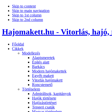
Skip to content
Skip to main navigation
Skip to 1st column
Skip to 2nd column
Hajomakett.hu - Vitorlás, hajó,
Főoldal
Cikkek
Modellezés
Alapismeretek
Építés alatt
Barkács
Modern hajómakettek
Egyéb makett
Vitorlás hajómakett
Roncstemető
Történelem
Admirálisok, kapitányok
Hajók története
Hajózástörténet
Tengeri csaták
Magyar történelem