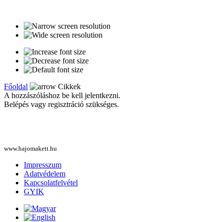
Főoldal
Cikkek
A hozzászóláshoz be kell jelentkezni.
Belépés vagy regisztráció szükséges.
www.hajomakett.hu
Impresszum
Adatvédelem
Kapcsolatfelvétel
GYIK