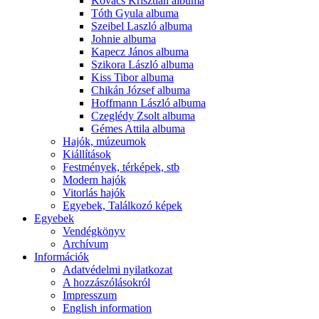
Kovács Krisztián albuma
Tóth Gyula albuma
Szeibel Laszló albuma
Johnie albuma
Kapecz János albuma
Szikora László albuma
Kiss Tibor albuma
Chikán József albuma
Hoffmann László albuma
Czeglédy Zsolt albuma
Gémes Attila albuma
Hajók, múzeumok
Kiállítások
Festmények, térképek, stb
Modern hajók
Vitorlás hajók
Egyebek, Találkozó képek
Egyebek
Vendégkönyv
Archívum
Információk
Adatvédelmi nyilatkozat
A hozzászólásokról
Impresszum
English information