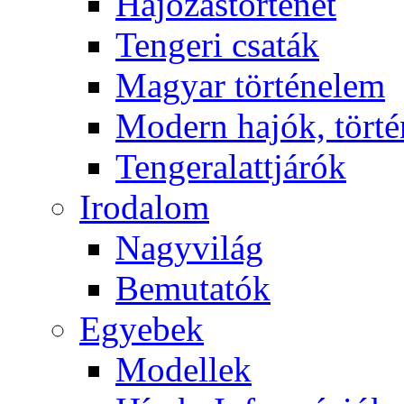
Hajózástörténet
Tengeri csaták
Magyar történelem
Modern hajók, törté
Tengeralattjárók
Irodalom
Nagyvilág
Bemutatók
Egyebek
Modellek