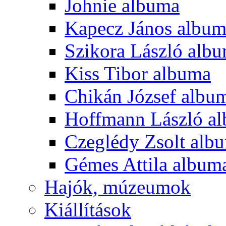
Johnie albuma
Kapecz János albu
Szikora László alb
Kiss Tibor albuma
Chikán József albu
Hoffmann László a
Czeglédy Zsolt alb
Gémes Attila album
Hajók, múzeumok
Kiállítások