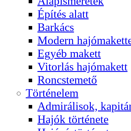
Alapismeretek
Építés alatt
Barkács
Modern hajómakett
Egyéb makett
Vitorlás hajómakett
Roncstemető
Történelem
Admirálisok, kapit
Hajók története