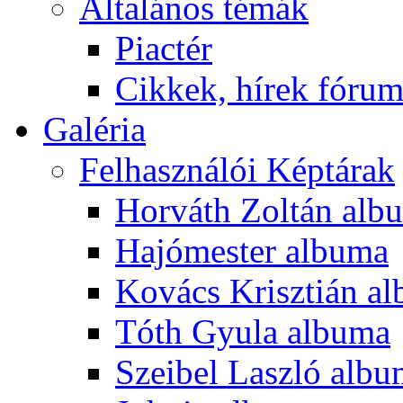
Általános témák
Piactér
Cikkek, hírek fóru
Galéria
Felhasználói Képtárak
Horváth Zoltán alb
Hajómester albuma
Kovács Krisztián a
Tóth Gyula albuma
Szeibel Laszló alb