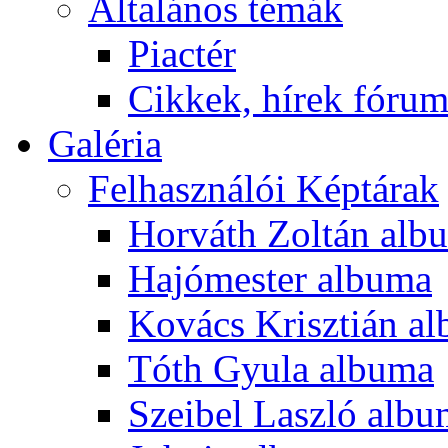
Általános témák
Piactér
Cikkek, hírek fóru
Galéria
Felhasználói Képtárak
Horváth Zoltán alb
Hajómester albuma
Kovács Krisztián a
Tóth Gyula albuma
Szeibel Laszló alb