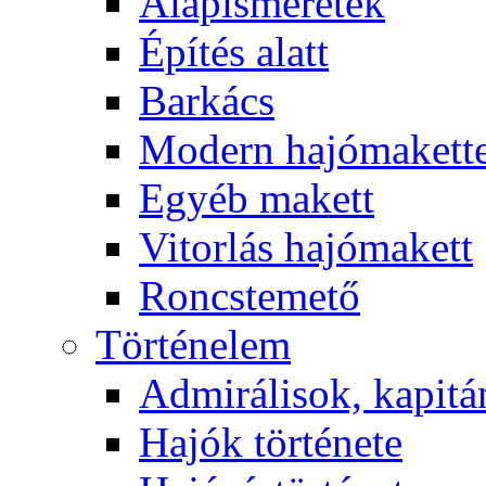
Alapismeretek
Építés alatt
Barkács
Modern hajómakett
Egyéb makett
Vitorlás hajómakett
Roncstemető
Történelem
Admirálisok, kapit
Hajók története