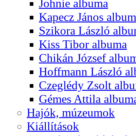
Johnie albuma
Kapecz János albu
Szikora László alb
Kiss Tibor albuma
Chikán József albu
Hoffmann László a
Czeglédy Zsolt alb
Gémes Attila album
Hajók, múzeumok
Kiállítások