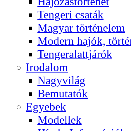
Hajózástörténet
Tengeri csaták
Magyar történelem
Modern hajók, törté
Tengeralattjárók
Irodalom
Nagyvilág
Bemutatók
Egyebek
Modellek