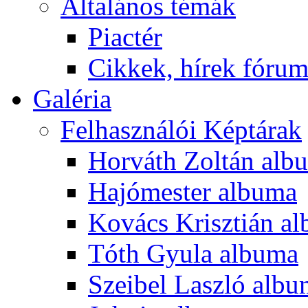
Általános témák
Piactér
Cikkek, hírek fóru
Galéria
Felhasználói Képtárak
Horváth Zoltán alb
Hajómester albuma
Kovács Krisztián a
Tóth Gyula albuma
Szeibel Laszló alb