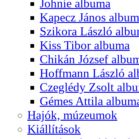
Johnie albuma
Kapecz János albu
Szikora László alb
Kiss Tibor albuma
Chikán József albu
Hoffmann László a
Czeglédy Zsolt alb
Gémes Attila album
Hajók, múzeumok
Kiállítások