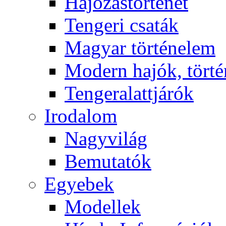
Hajózástörténet
Tengeri csaták
Magyar történelem
Modern hajók, törté
Tengeralattjárók
Irodalom
Nagyvilág
Bemutatók
Egyebek
Modellek