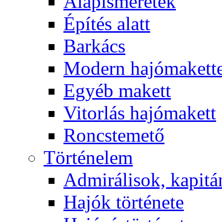
Alapismeretek
Építés alatt
Barkács
Modern hajómakett
Egyéb makett
Vitorlás hajómakett
Roncstemető
Történelem
Admirálisok, kapit
Hajók története