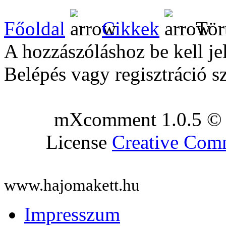
Főoldal
Cikkek
Tör
A hozzászóláshoz be kell je
Belépés vagy regisztráció s
mXcomment 1.0.5 © 
License
Creative Co
www.hajomakett.hu
Impresszum