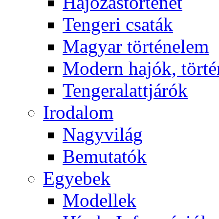
Hajózástörténet
Tengeri csaták
Magyar történelem
Modern hajók, törté
Tengeralattjárók
Irodalom
Nagyvilág
Bemutatók
Egyebek
Modellek