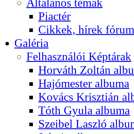
Általános témák
Piactér
Cikkek, hírek fóru
Galéria
Felhasználói Képtárak
Horváth Zoltán alb
Hajómester albuma
Kovács Krisztián a
Tóth Gyula albuma
Szeibel Laszló alb