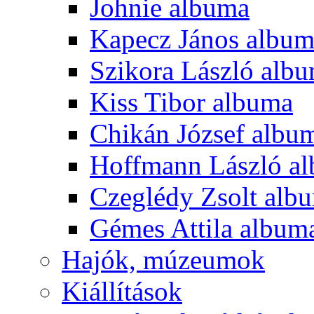
Johnie albuma
Kapecz János albu
Szikora László alb
Kiss Tibor albuma
Chikán József albu
Hoffmann László a
Czeglédy Zsolt alb
Gémes Attila album
Hajók, múzeumok
Kiállítások