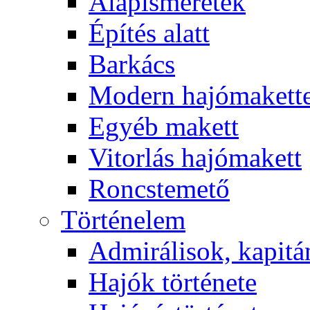
Alapismeretek
Építés alatt
Barkács
Modern hajómakett
Egyéb makett
Vitorlás hajómakett
Roncstemető
Történelem
Admirálisok, kapit
Hajók története