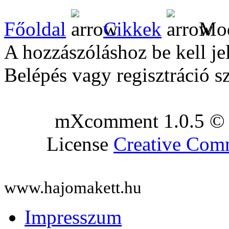
Főoldal
Cikkek
Mod
A hozzászóláshoz be kell je
Belépés vagy regisztráció s
mXcomment 1.0.5 © 
License
Creative Co
www.hajomakett.hu
Impresszum