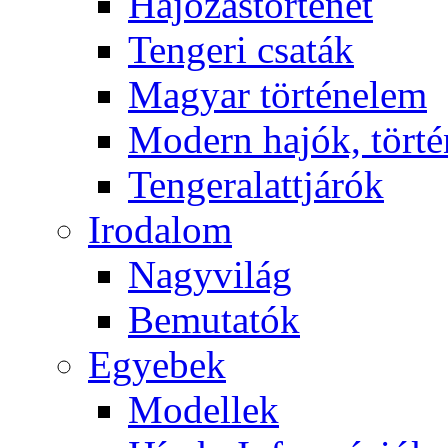
Hajózástörténet
Tengeri csaták
Magyar történelem
Modern hajók, törté
Tengeralattjárók
Irodalom
Nagyvilág
Bemutatók
Egyebek
Modellek