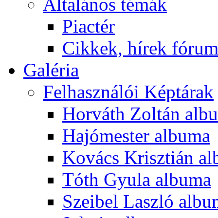
Általános témák
Piactér
Cikkek, hírek fóru
Galéria
Felhasználói Képtárak
Horváth Zoltán alb
Hajómester albuma
Kovács Krisztián a
Tóth Gyula albuma
Szeibel Laszló alb