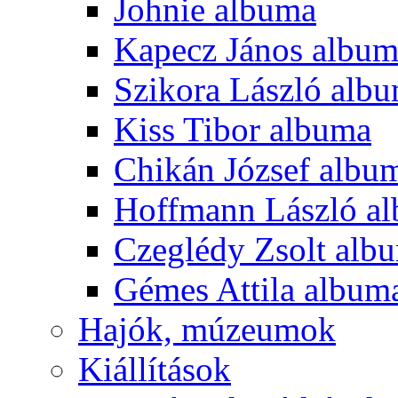
Johnie albuma
Kapecz János albu
Szikora László alb
Kiss Tibor albuma
Chikán József albu
Hoffmann László a
Czeglédy Zsolt alb
Gémes Attila album
Hajók, múzeumok
Kiállítások