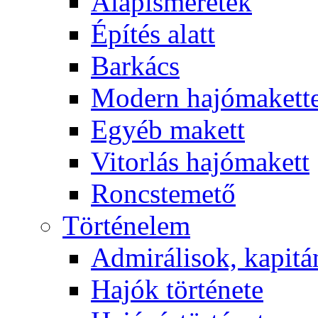
Alapismeretek
Építés alatt
Barkács
Modern hajómakett
Egyéb makett
Vitorlás hajómakett
Roncstemető
Történelem
Admirálisok, kapit
Hajók története