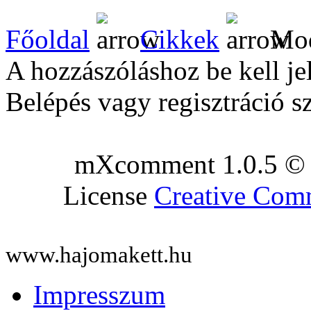
Főoldal
Cikkek
Mod
A hozzászóláshoz be kell je
Belépés vagy regisztráció s
mXcomment 1.0.5 © 
License
Creative Co
www.hajomakett.hu
Impresszum