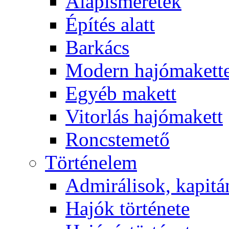
Alapismeretek
Építés alatt
Barkács
Modern hajómakett
Egyéb makett
Vitorlás hajómakett
Roncstemető
Történelem
Admirálisok, kapit
Hajók története