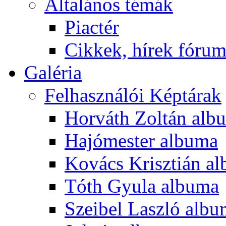
Általános témák
Piactér
Cikkek, hírek fóru
Galéria
Felhasználói Képtárak
Horváth Zoltán alb
Hajómester albuma
Kovács Krisztián a
Tóth Gyula albuma
Szeibel Laszló alb