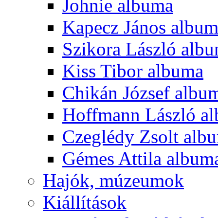
Johnie albuma
Kapecz János albu
Szikora László alb
Kiss Tibor albuma
Chikán József albu
Hoffmann László a
Czeglédy Zsolt alb
Gémes Attila album
Hajók, múzeumok
Kiállítások