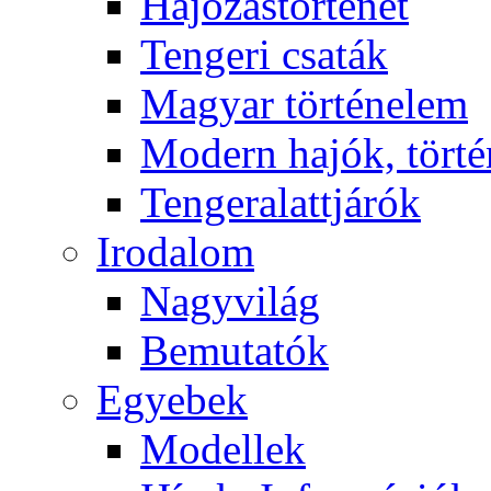
Hajózástörténet
Tengeri csaták
Magyar történelem
Modern hajók, törté
Tengeralattjárók
Irodalom
Nagyvilág
Bemutatók
Egyebek
Modellek