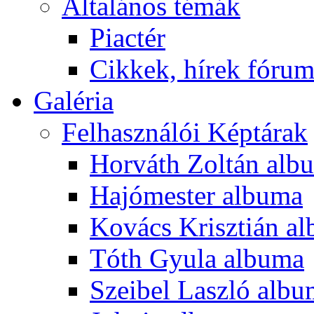
Általános témák
Piactér
Cikkek, hírek fóru
Galéria
Felhasználói Képtárak
Horváth Zoltán alb
Hajómester albuma
Kovács Krisztián a
Tóth Gyula albuma
Szeibel Laszló alb