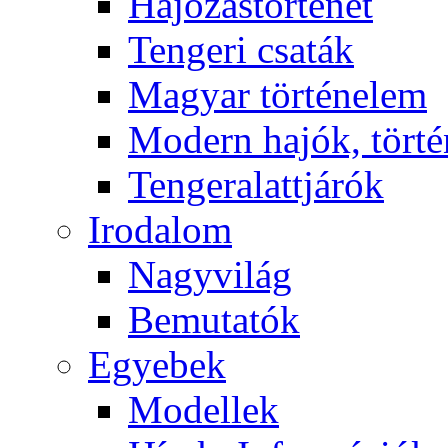
Hajózástörténet
Tengeri csaták
Magyar történelem
Modern hajók, törté
Tengeralattjárók
Irodalom
Nagyvilág
Bemutatók
Egyebek
Modellek