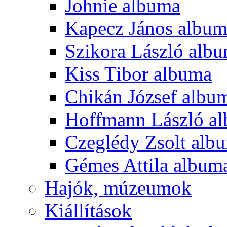
Johnie albuma
Kapecz János albu
Szikora László alb
Kiss Tibor albuma
Chikán József albu
Hoffmann László a
Czeglédy Zsolt alb
Gémes Attila album
Hajók, múzeumok
Kiállítások