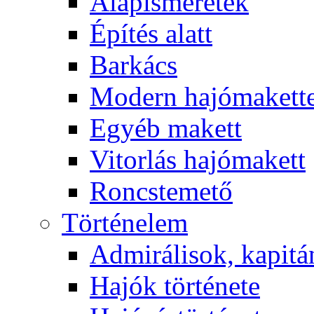
Alapismeretek
Építés alatt
Barkács
Modern hajómakett
Egyéb makett
Vitorlás hajómakett
Roncstemető
Történelem
Admirálisok, kapit
Hajók története