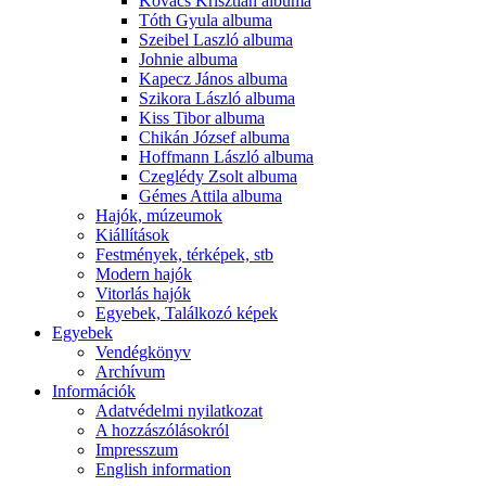
Kovács Krisztián albuma
Tóth Gyula albuma
Szeibel Laszló albuma
Johnie albuma
Kapecz János albuma
Szikora László albuma
Kiss Tibor albuma
Chikán József albuma
Hoffmann László albuma
Czeglédy Zsolt albuma
Gémes Attila albuma
Hajók, múzeumok
Kiállítások
Festmények, térképek, stb
Modern hajók
Vitorlás hajók
Egyebek, Találkozó képek
Egyebek
Vendégkönyv
Archívum
Információk
Adatvédelmi nyilatkozat
A hozzászólásokról
Impresszum
English information