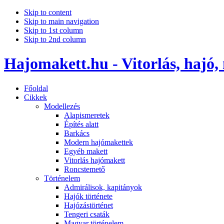
Skip to content
Skip to main navigation
Skip to 1st column
Skip to 2nd column
Hajomakett.hu - Vitorlás, hajó,
Főoldal
Cikkek
Modellezés
Alapismeretek
Építés alatt
Barkács
Modern hajómakettek
Egyéb makett
Vitorlás hajómakett
Roncstemető
Történelem
Admirálisok, kapitányok
Hajók története
Hajózástörténet
Tengeri csaták
Magyar történelem