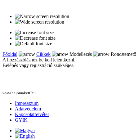
Főoldal
Cikkek
Modellezés
Roncstemető
A hozzászóláshoz be kell jelentkezni.
Belépés vagy regisztráció szükséges.
www.hajomakett.hu
Impresszum
Adatvédelem
Kapcsolatfelvétel
GYIK