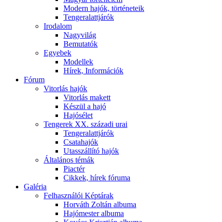
Modern hajók, történeteik
Tengeralattjárók
Irodalom
Nagyvilág
Bemutatók
Egyebek
Modellek
Hírek, Információk
Fórum
Vitorlás hajók
Vitorlás makett
Készül a hajó
Hajósélet
Tengerek XX. századi urai
Tengeralattjárók
Csatahajók
Utasszállító hajók
Általános témák
Piactér
Cikkek, hírek fóruma
Galéria
Felhasználói Képtárak
Horváth Zoltán albuma
Hajómester albuma