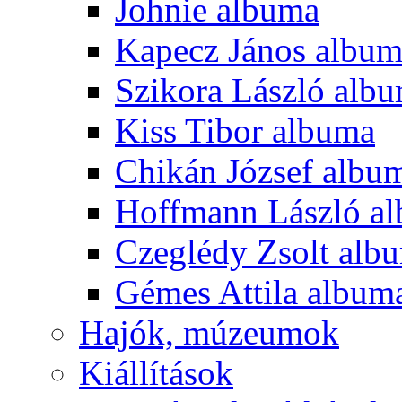
Johnie albuma
Kapecz János albu
Szikora László alb
Kiss Tibor albuma
Chikán József albu
Hoffmann László a
Czeglédy Zsolt alb
Gémes Attila album
Hajók, múzeumok
Kiállítások