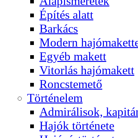
Alapismeretek
Építés alatt
Barkács
Modern hajómakett
Egyéb makett
Vitorlás hajómakett
Roncstemető
Történelem
Admirálisok, kapit
Hajók története