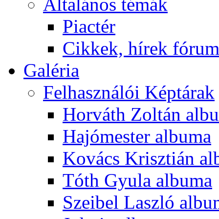
Általános témák
Piactér
Cikkek, hírek fóru
Galéria
Felhasználói Képtárak
Horváth Zoltán alb
Hajómester albuma
Kovács Krisztián a
Tóth Gyula albuma
Szeibel Laszló alb