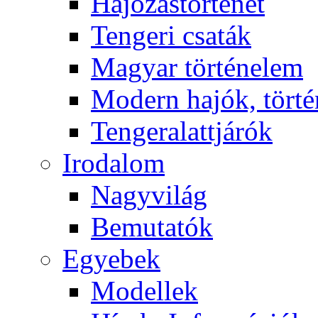
Hajózástörténet
Tengeri csaták
Magyar történelem
Modern hajók, törté
Tengeralattjárók
Irodalom
Nagyvilág
Bemutatók
Egyebek
Modellek