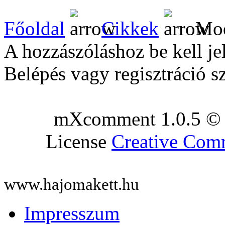
Főoldal
Cikkek
Mod
A hozzászóláshoz be kell je
Belépés vagy regisztráció s
mXcomment 1.0.5 © 
License
Creative Co
www.hajomakett.hu
Impresszum