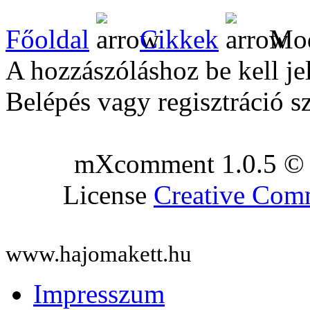
Főoldal
Cikkek
Mod
A hozzászóláshoz be kell je
Belépés vagy regisztráció s
mXcomment 1.0.5 © 
License
Creative Co
www.hajomakett.hu
Impresszum