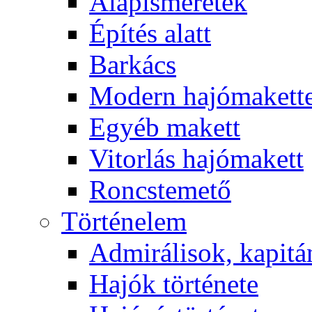
Alapismeretek
Építés alatt
Barkács
Modern hajómakett
Egyéb makett
Vitorlás hajómakett
Roncstemető
Történelem
Admirálisok, kapit
Hajók története