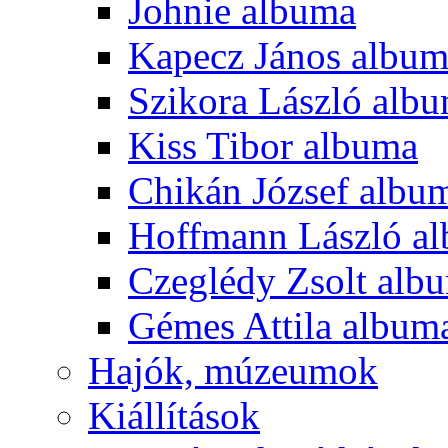
Johnie albuma
Kapecz János albu
Szikora László alb
Kiss Tibor albuma
Chikán József albu
Hoffmann László a
Czeglédy Zsolt alb
Gémes Attila album
Hajók, múzeumok
Kiállítások