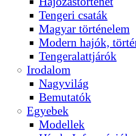
Hajózástörténet
Tengeri csaták
Magyar történelem
Modern hajók, törté
Tengeralattjárók
Irodalom
Nagyvilág
Bemutatók
Egyebek
Modellek