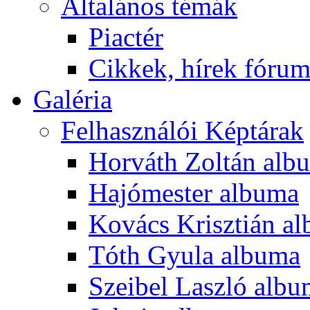
Általános témák
Piactér
Cikkek, hírek fóru
Galéria
Felhasználói Képtárak
Horváth Zoltán alb
Hajómester albuma
Kovács Krisztián a
Tóth Gyula albuma
Szeibel Laszló alb