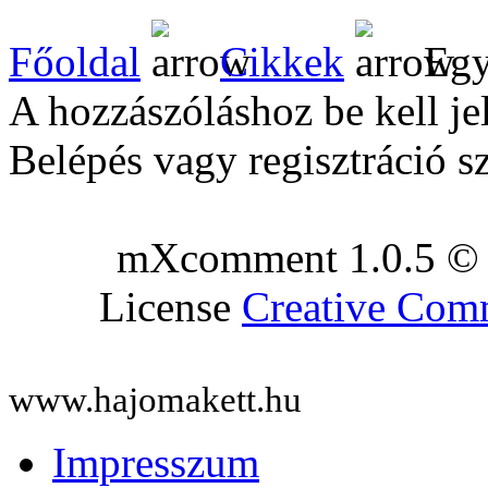
Főoldal
Cikkek
Egy
A hozzászóláshoz be kell je
Belépés vagy regisztráció s
mXcomment 1.0.5 © 
License
Creative Co
www.hajomakett.hu
Impresszum