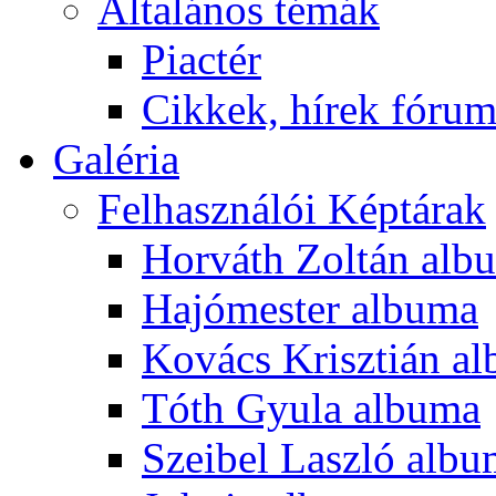
Általános témák
Piactér
Cikkek, hírek fóru
Galéria
Felhasználói Képtárak
Horváth Zoltán alb
Hajómester albuma
Kovács Krisztián a
Tóth Gyula albuma
Szeibel Laszló alb