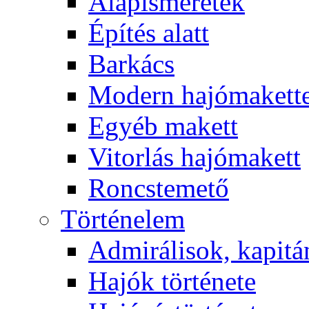
Alapismeretek
Építés alatt
Barkács
Modern hajómakett
Egyéb makett
Vitorlás hajómakett
Roncstemető
Történelem
Admirálisok, kapit
Hajók története