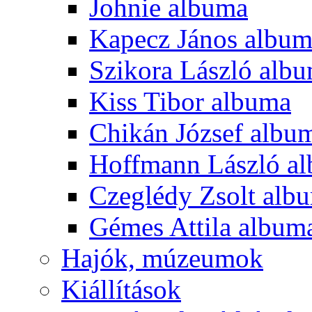
Johnie albuma
Kapecz János albu
Szikora László alb
Kiss Tibor albuma
Chikán József albu
Hoffmann László a
Czeglédy Zsolt alb
Gémes Attila album
Hajók, múzeumok
Kiállítások