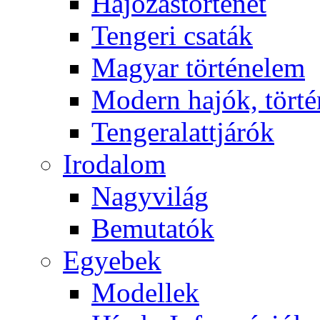
Hajózástörténet
Tengeri csaták
Magyar történelem
Modern hajók, törté
Tengeralattjárók
Irodalom
Nagyvilág
Bemutatók
Egyebek
Modellek