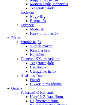
Modern hajók, történeteik
Tengeralattjárók
Irodalom
Nagyvilág
Bemutatók
Egyebek
Modellek
Hírek, Információk
Fórum
Vitorlás hajók
Vitorlás makett
Készül a hajó
Hajósélet
Tengerek XX. századi urai
Tengeralattjárók
Csatahajók
Utasszállító hajók
Általános témák
Piactér
Cikkek, hírek fóruma
Galéria
Felhasználói Képtárak
Horváth Zoltán albuma
Hajómester albuma