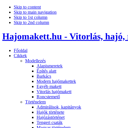
Skip to content
Skip to main navigation
Skip to 1st column
Skip to 2nd column
Hajomakett.hu - Vitorlás, hajó,
Főoldal
Cikkek
Modellezés
Alapismeretek
Építés alatt
Barkács
Modern hajómakettek
Egyéb makett
Vitorlás hajómakett
Roncstemető
Történelem
Admirálisok, kapitányok
Hajók története
Hajózástörténet
Tengeri csaták
Magyar történelem