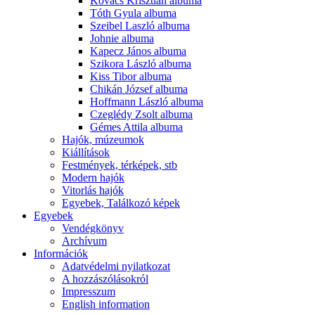
Kovács Krisztián albuma
Tóth Gyula albuma
Szeibel Laszló albuma
Johnie albuma
Kapecz János albuma
Szikora László albuma
Kiss Tibor albuma
Chikán József albuma
Hoffmann László albuma
Czeglédy Zsolt albuma
Gémes Attila albuma
Hajók, múzeumok
Kiállítások
Festmények, térképek, stb
Modern hajók
Vitorlás hajók
Egyebek, Találkozó képek
Egyebek
Vendégkönyv
Archívum
Információk
Adatvédelmi nyilatkozat
A hozzászólásokról
Impresszum
English information