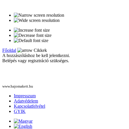
Főoldal
Cikkek
A hozzászóláshoz be kell jelentkezni.
Belépés vagy regisztráció szükséges.
www.hajomakett.hu
Impresszum
Adatvédelem
Kapcsolatfelvétel
GYIK