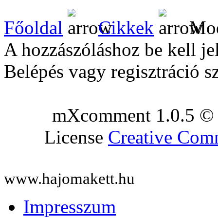
Főoldal
Cikkek
Mod
A hozzászóláshoz be kell je
Belépés vagy regisztráció s
mXcomment 1.0.5 © 
License
Creative Co
www.hajomakett.hu
Impresszum