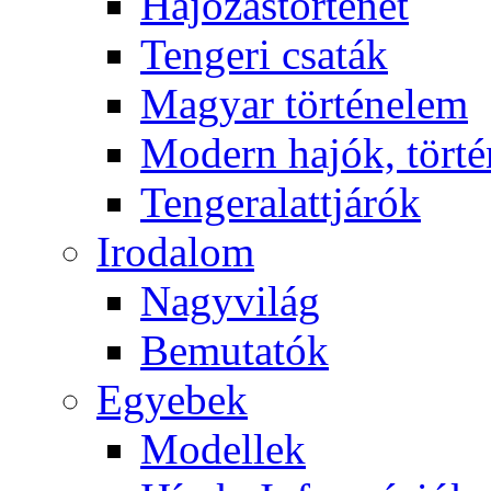
Hajózástörténet
Tengeri csaták
Magyar történelem
Modern hajók, törté
Tengeralattjárók
Irodalom
Nagyvilág
Bemutatók
Egyebek
Modellek