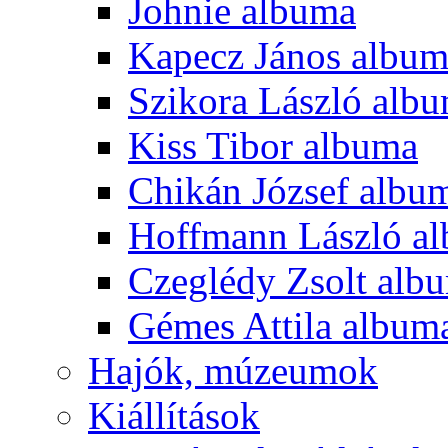
Johnie albuma
Kapecz János albu
Szikora László alb
Kiss Tibor albuma
Chikán József albu
Hoffmann László a
Czeglédy Zsolt alb
Gémes Attila album
Hajók, múzeumok
Kiállítások