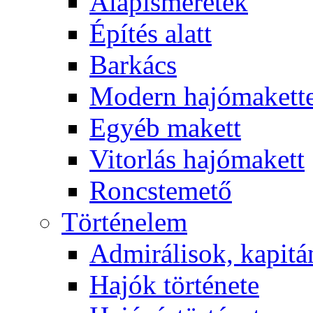
Alapismeretek
Építés alatt
Barkács
Modern hajómakett
Egyéb makett
Vitorlás hajómakett
Roncstemető
Történelem
Admirálisok, kapit
Hajók története