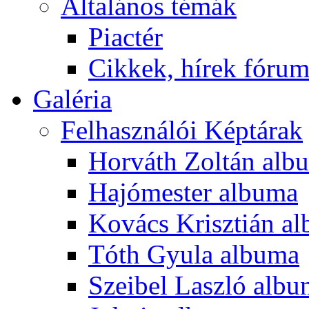
Általános témák
Piactér
Cikkek, hírek fóru
Galéria
Felhasználói Képtárak
Horváth Zoltán alb
Hajómester albuma
Kovács Krisztián a
Tóth Gyula albuma
Szeibel Laszló alb