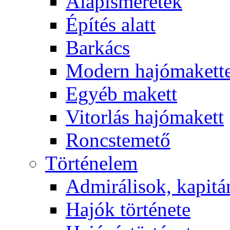
Alapismeretek
Építés alatt
Barkács
Modern hajómakett
Egyéb makett
Vitorlás hajómakett
Roncstemető
Történelem
Admirálisok, kapit
Hajók története