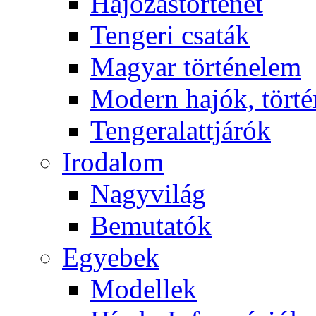
Hajózástörténet
Tengeri csaták
Magyar történelem
Modern hajók, törté
Tengeralattjárók
Irodalom
Nagyvilág
Bemutatók
Egyebek
Modellek