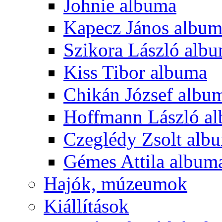
Johnie albuma
Kapecz János albu
Szikora László alb
Kiss Tibor albuma
Chikán József albu
Hoffmann László a
Czeglédy Zsolt alb
Gémes Attila album
Hajók, múzeumok
Kiállítások