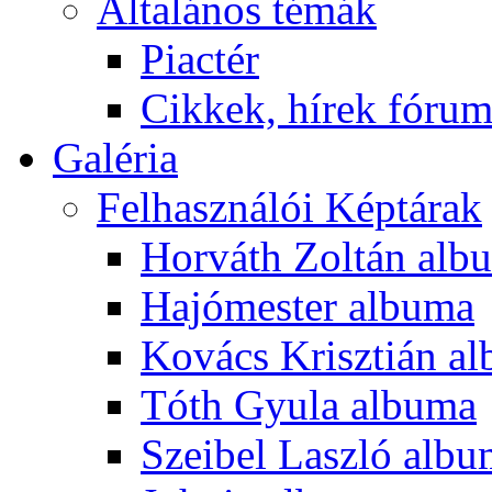
Általános témák
Piactér
Cikkek, hírek fóru
Galéria
Felhasználói Képtárak
Horváth Zoltán alb
Hajómester albuma
Kovács Krisztián a
Tóth Gyula albuma
Szeibel Laszló alb