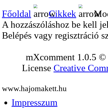
Főoldal
Cikkek
Mod
A hozzászóláshoz be kell je
Belépés vagy regisztráció s
mXcomment 1.0.5 © 
License
Creative Co
www.hajomakett.hu
Impresszum