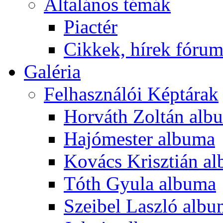
Általános témák
Piactér
Cikkek, hírek fóru
Galéria
Felhasználói Képtárak
Horváth Zoltán alb
Hajómester albuma
Kovács Krisztián a
Tóth Gyula albuma
Szeibel Laszló alb