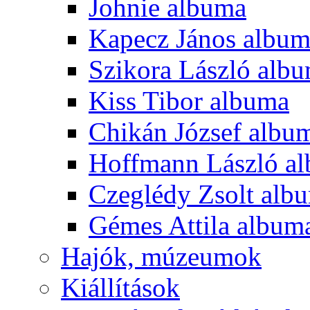
Johnie albuma
Kapecz János albu
Szikora László alb
Kiss Tibor albuma
Chikán József albu
Hoffmann László a
Czeglédy Zsolt alb
Gémes Attila album
Hajók, múzeumok
Kiállítások