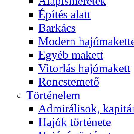
Alapismeretek
Építés alatt
Barkács
Modern hajómakett
Egyéb makett
Vitorlás hajómakett
Roncstemető
Történelem
Admirálisok, kapit
Hajók története