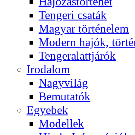
Hajózástörténet
Tengeri csaták
Magyar történelem
Modern hajók, törté
Tengeralattjárók
Irodalom
Nagyvilág
Bemutatók
Egyebek
Modellek