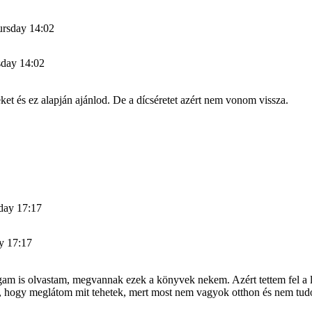
ursday 14:02
sday 14:02
t és ez alapján ajánlod. De a dícséretet azért nem vonom vissza.
day 17:17
y 17:17
m is olvastam, megvannak ezek a könyvek nekem. Azért tettem fel a lin
am, hogy meglátom mit tehetek, mert most nem vagyok otthon és nem tud