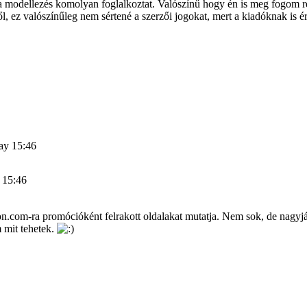
 a modellezés komolyan foglalkoztat. Valószínű hogy én is meg fogom r
l, ez valószínűleg nem sértené a szerzői jogokat, mert a kiadóknak is 
ay 15:46
 15:46
n.com-ra promócióként felrakott oldalakat mutatja. Nem sok, de nagyjá
 mit tehetek.