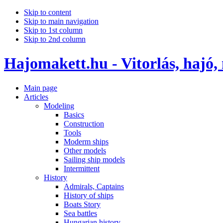
Skip to content
Skip to main navigation
Skip to 1st column
Skip to 2nd column
Hajomakett.hu - Vitorlás, hajó,
Main page
Articles
Modeling
Basics
Construction
Tools
Moderm ships
Other models
Sailing ship models
Intermittent
History
Admirals, Captains
History of ships
Boats Story
Sea battles
Hungarian history