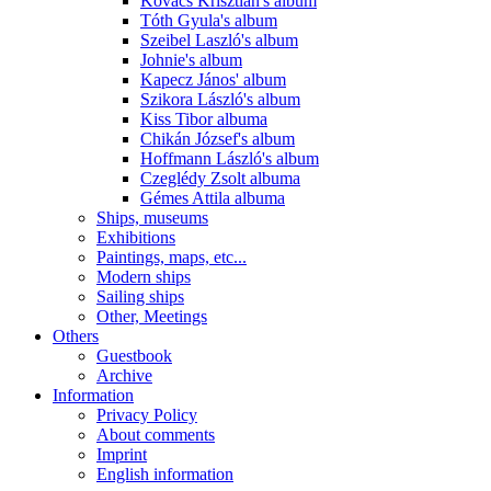
Kovács Krisztián's album
Tóth Gyula's album
Szeibel Laszló's album
Johnie's album
Kapecz János' album
Szikora László's album
Kiss Tibor albuma
Chikán József's album
Hoffmann László's album
Czeglédy Zsolt albuma
Gémes Attila albuma
Ships, museums
Exhibitions
Paintings, maps, etc...
Modern ships
Sailing ships
Other, Meetings
Others
Guestbook
Archive
Information
Privacy Policy
About comments
Imprint
English information