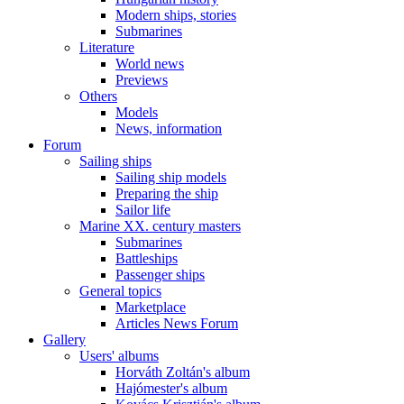
Modern ships, stories
Submarines
Literature
World news
Previews
Others
Models
News, information
Forum
Sailing ships
Sailing ship models
Preparing the ship
Sailor life
Marine XX. century masters
Submarines
Battleships
Passenger ships
General topics
Marketplace
Articles News Forum
Gallery
Users' albums
Horváth Zoltán's album
Hajómester's album