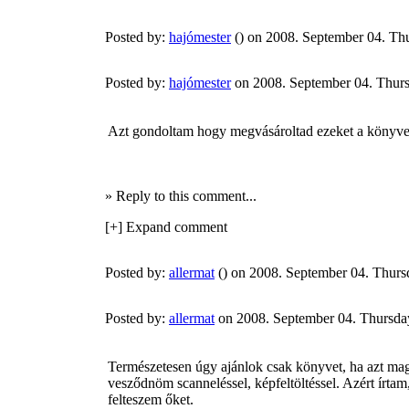
Posted by:
hajómester
() on 2008. September 04. Th
Posted by:
hajómester
on 2008. September 04. Thur
Azt gondoltam hogy megvásároltad ezeket a könyveke
» Reply to this comment...
[+] Expand comment
Posted by:
allermat
() on 2008. September 04. Thurs
Posted by:
allermat
on 2008. September 04. Thursda
Természetesen úgy ajánlok csak könyvet, ha azt maga
vesződnöm scanneléssel, képfeltöltéssel. Azért írt
felteszem őket.